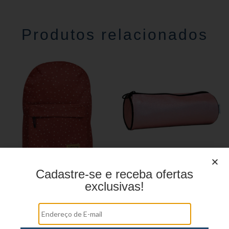
Produtos relacionados
Cadastre-se e receba ofertas
Mochila linha casual
Estojo Juvenil YS27108
exclusivas!
YS29070
Estojo Juvenil YS27101