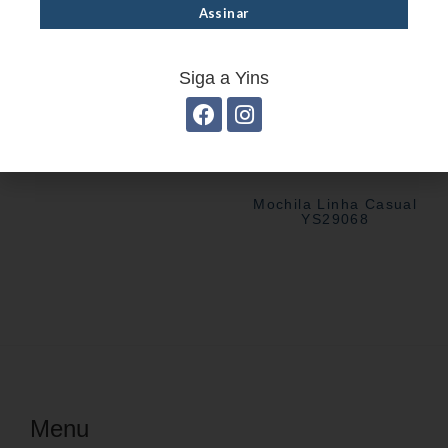
Siga a Yins
Mochila Linha Casual
YS29068
Menu