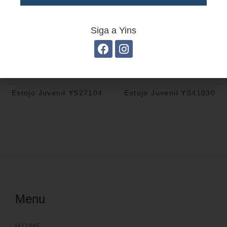
Siga a Yins
Estojo Juvenil YS27104
Estojo Juvenil YS41030
Menu
HOME