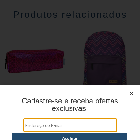
Produtos relacionados
Cadastre-se e receba ofertas
Estojo Juvenil YS27109
Mochila Linha Casual
exclusivas!
YS29068