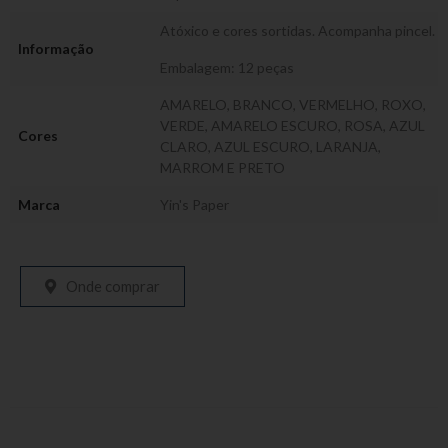
Atóxico e cores sortidas. Acompanha pincel.
Informação
Embalagem: 12 peças
AMARELO, BRANCO, VERMELHO, ROXO,
VERDE, AMARELO ESCURO, ROSA, AZUL
Cores
CLARO, AZUL ESCURO, LARANJA,
MARROM E PRETO
Marca
Yin's Paper
Onde comprar