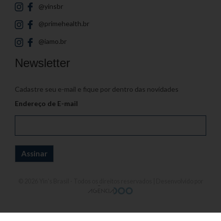
@yinsbr
@primehealth.br
@iamo.br
Newsletter
Cadastre seu e-mail e fique por dentro das novidades
Endereço de E-mail
© 2026
Yin's Brasil
- Todos os direitos reservados | Desenvolvido por