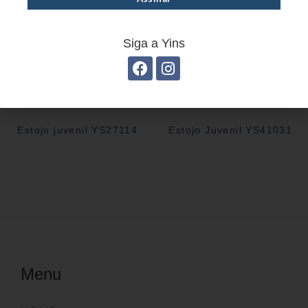
Siga a Yins
Estojo juvenil YS27114
Estojo Juvenil YS41031
Menu