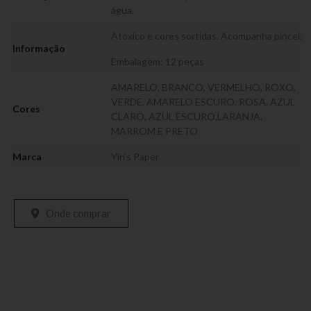
água.
Atóxico e cores sortidas. Acompanha pincel.
Informação
Embalagem: 12 peças
AMARELO, BRANCO, VERMELHO, ROXO,
VERDE, AMARELO ESCURO, ROSA, AZUL
Cores
CLARO, AZUL ESCURO,LARANJA,
MARROM E PRETO
Marca
Yin's Paper
Onde comprar