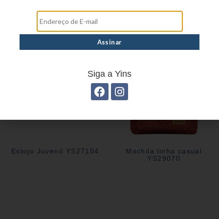
Estojo Juvenil YS27106
Siga a Yins
Estojo Juvenil YS27104
Mochila linha casual
YS29070