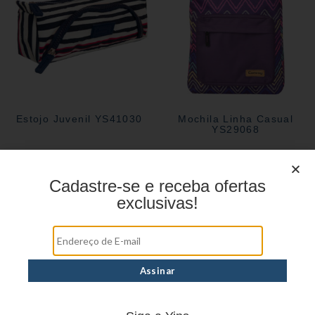
Estojo Juvenil YS41030
Mochila Linha Casual
YS29068
Cadastre-se e receba ofertas
Estojo Juvenil YS27101
exclusivas!