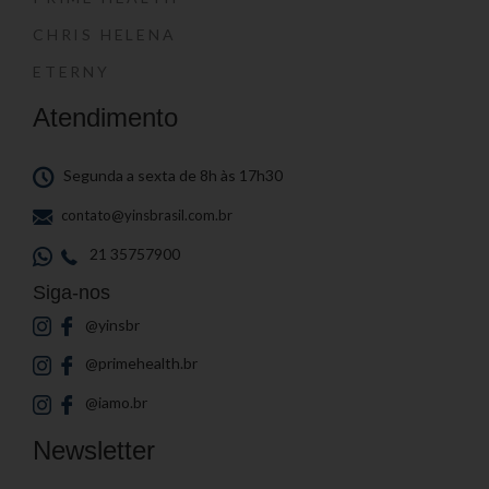
CHRIS HELENA
ETERNY
Atendimento
Segunda a sexta de 8h às 17h30
contato@yinsbrasil.com.br
21 35757900
Siga-nos
@yinsbr
@primehealth.br
@iamo.br
Newsletter