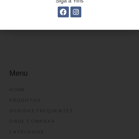
Siga a Yins
Estojo Juvenil YS41028
Menu
HOME
PRODUTOS
DÚVIDAS FREQUENTES
ONDE COMPRAR
CATÁLOGOS