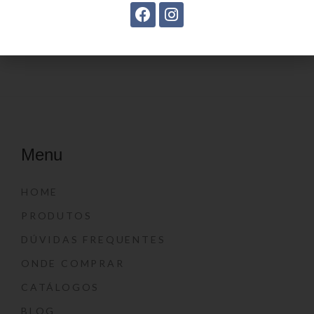
Estojo Juvenil YS27104
Estojo juvenil YS27114
Menu
HOME
PRODUTOS
DÚVIDAS FREQUENTES
ONDE COMPRAR
CATÁLOGOS
BLOG