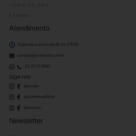
CHRIS HELENA
ETERNY
Atendimento
Segunda a sexta de 8h às 17h30
contato@yinsbrasil.com.br
21 35757900
Siga-nos
@yinsbr
@primehealth.br
@iamo.br
Newsletter