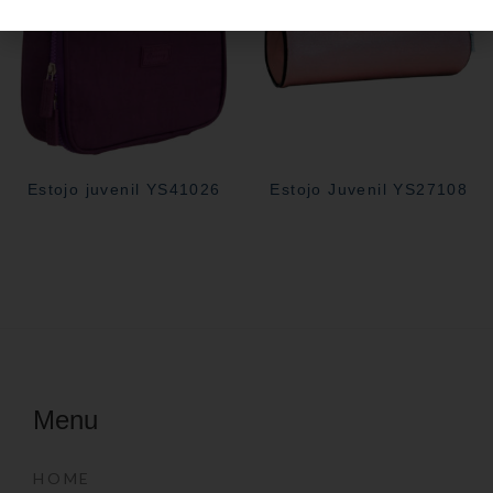
Estojo juvenil YS41026
Estojo Juvenil YS27108
Menu
HOME