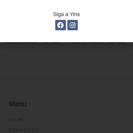
Siga a Yins
Estojo Juvenil YS27109
Estojo Juvenil YS27110
Menu
HOME
PRODUTOS