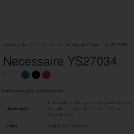
Início
/
Todos
/
Yin's
/
Acessórios de Viagem
/ Necessaire YS27034
Necessaire YS27034
CORES:
Informação adicional
Efeito relevo
,
Embalagem individual
,
Material
Informação
em poliéster
,
Tamanho: 22,5x7x15,5cm
,
Zíper dourado
Cores
Azul
,
Preto
,
Vermelho