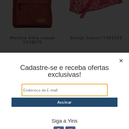
Mochila linha casual
Estojo Juvenil YS41028
YS29070
Cadastre-se e receba ofertas
exclusivas!
Siga a Yins
Estojo Juvenil YS27105
Estojo Juvenil YS27106