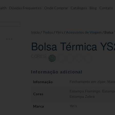
alth
Dúvidas Frequentes
Onde Comprar
Catálogos
Blog
Contato
Início
/
Todos
/
Yin's
/
Acessórios de Viagem
/ Bolsa
Bolsa Térmica Y
CORES:
Informação adicional
Informação
Fechamento em zíper
,
Mate
Estampa Flamingo
,
Estampa
Cores
Estampa Zebra
Marca
Yin's