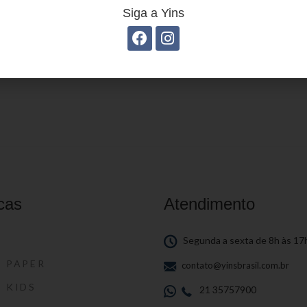
Siga a Yins
stojo Juvenil YS27105
Estojo Juvenil YS271
cas
Atendimento
S
Segunda a sexta de 8h às 17
S PAPER
contato@yinsbrasil.com.br
S KIDS
21 35757900