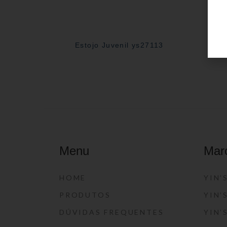
Estojo Juvenil ys27113
E
Menu
Mar
HOME
YIN’
PRODUTOS
YIN’
DÚVIDAS FREQUENTES
YIN’