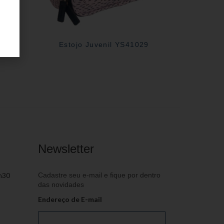
06
Estojo Juvenil YS41029
Newsletter
h30
Cadastre seu e-mail e fique por dentro
das novidades
Endereço de E-mail