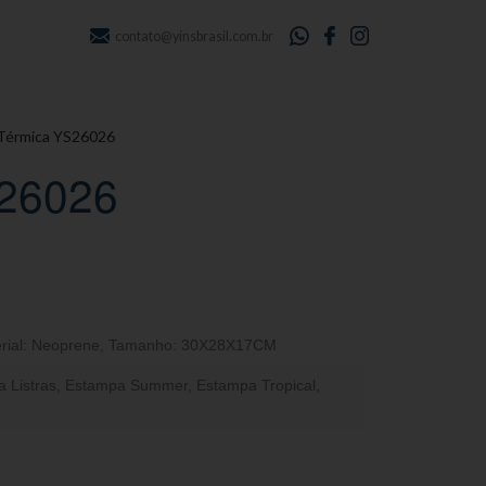
contato@yinsbrasil.com.br
 Térmica YS26026
S26026
rial: Neoprene
,
Tamanho: 30X28X17CM
 Listras
,
Estampa Summer
,
Estampa Tropical
,