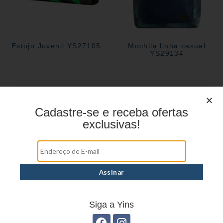
Estojo Juvenil YS27105
Mochila linha casual
YS29134
Cadastre-se e receba ofertas
exclusivas!
Estojo Juvenil YS27100
Estojo Juvenil ys27113
Siga a Yins