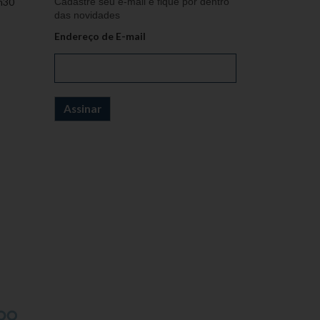
h30
Cadastre seu e-mail e fique por dentro
das novidades
Endereço de E-mail