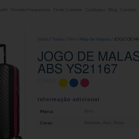
alth
Dúvidas Frequentes
Onde Comprar
Catálogos
Blog
Contato
Início
/
Todos
/
Yin's
/
Mala de Viagem
/ JOGO DE M
JOGO DE MALA
ABS YS21167
CORES:
Informação adicional
Marca
Yin's
Cores
Amarelo
,
Azul
,
Rosa