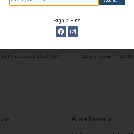
Siga a Yins
ila linha casual YS29069
Estojo Juvenil YS271
cas
Atendimento