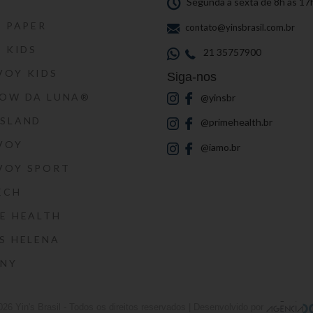
S
Segunda a sexta de 8h às 17
S PAPER
contato@yinsbrasil.com.br
S KIDS
21 35757900
VOY KIDS
Siga-nos
HOW DA LUNA®
@yinsbr
SSLAND
@primehealth.br
VOY
@iamo.br
VOY SPORT
ECH
E HEALTH
S HELENA
RNY
026
Yin's Brasil
- Todos os direitos reservados | Desenvolvido por