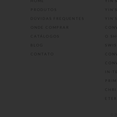
HOME
YIN’
PRODUTOS
YIN’
DÚVIDAS FREQUENTES
YIN’
ONDE COMPRAR
CON
CATÁLOGOS
O S
BLOG
SWI
CONTATO
CON
CON
IN-T
PRIM
CHRI
ETE
© 2