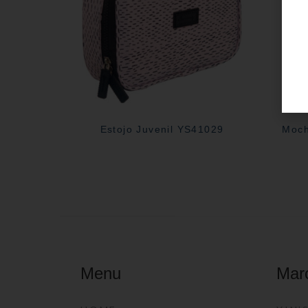
Estojo Juvenil YS41029
Moch
Menu
Mar