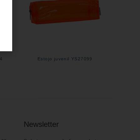
04
Estojo juvenil YS27099
Newsletter