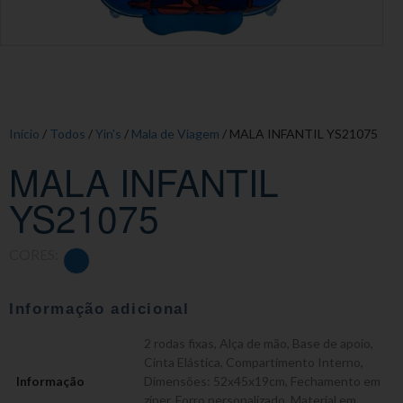
Início
/
Todos
/
Yin's
/
Mala de Viagem
/ MALA INFANTIL YS21075
MALA INFANTIL
YS21075
CORES:
Informação adicional
2 rodas fixas
,
Alça de mão
,
Base de apoio
,
Cinta Elástica
,
Compartimento Interno
,
Informação
Dimensões: 52x45x19cm
,
Fechamento em
zíper
,
Forro personalizado
,
Material em