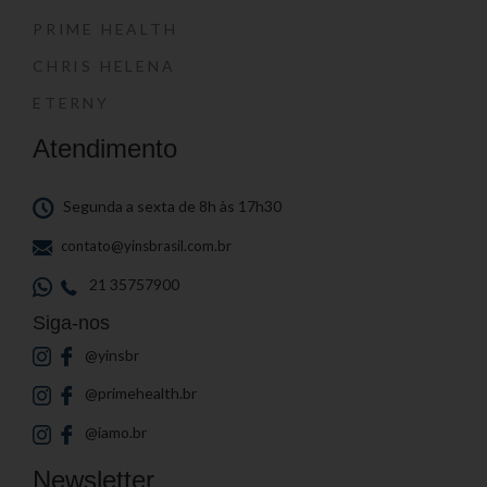
PRIME HEALTH
CHRIS HELENA
ETERNY
Atendimento
Segunda a sexta de 8h às 17h30
contato@yinsbrasil.com.br
21 35757900
Siga-nos
@yinsbr
@primehealth.br
@iamo.br
Newsletter