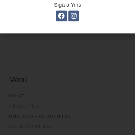
Siga a Yins
Estojo Juvenil YS27108
Estojo Juvenil YS41028
Menu
HOME
PRODUTOS
DÚVIDAS FREQUENTES
ONDE COMPRAR