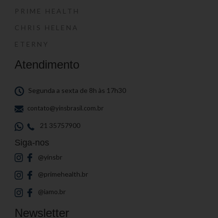
PRIME HEALTH
CHRIS HELENA
ETERNY
Atendimento
Segunda a sexta de 8h às 17h30
contato@yinsbrasil.com.br
21 35757900
Siga-nos
@yinsbr
@primehealth.br
@iamo.br
Newsletter