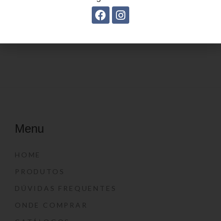
Estojo juvenil YS27114
Menu
HOME
PRODUTOS
DÚVIDAS FREQUENTES
ONDE COMPRAR