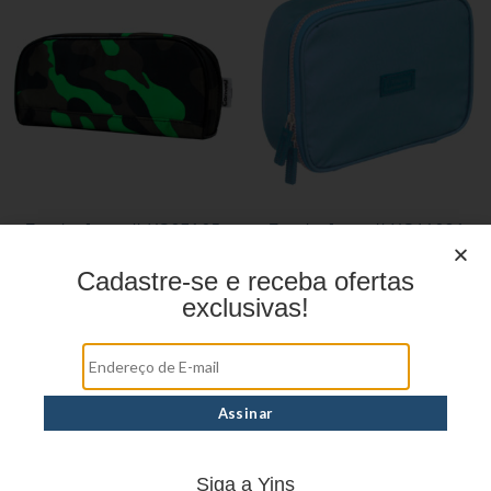
Estojo Juvenil YS27105
Estojo Juvenil YS41031
Cadastre-se e receba ofertas
exclusivas!
Estojo Juvenil YS27101
Siga a Yins