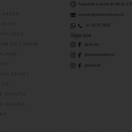
S
Segunda a sexta de 8h às 17
S PAPER
contato@yinsbrasil.com.br
S KIDS
21 35757900
VOY KIDS
Siga-nos
HOW DA LUNA®
@yinsbr
SSLAND
@primehealth.br
VOY
@iamo.br
VOY SPORT
ECH
E HEALTH
S HELENA
RNY