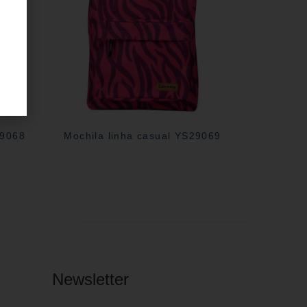
29068
Mochila linha casual YS29069
Newsletter