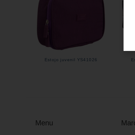
Estojo juvenil YS41026
E
Menu
Mar