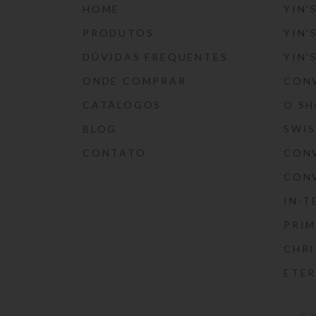
HOME
YIN’
PRODUTOS
YIN’
DÚVIDAS FREQUENTES
YIN’
ONDE COMPRAR
CON
CATÁLOGOS
O S
BLOG
SWI
CONTATO
CON
CON
IN-T
PRIM
CHRI
ETE