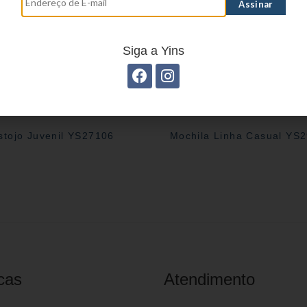
Siga a Yins
stojo Juvenil YS27106
Mochila Linha Casual YS
cas
Atendimento