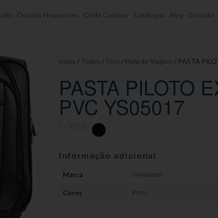
alth
Dúvidas Frequentes
Onde Comprar
Catálogos
Blog
Contato
Início
/
Todos
/
Yin's
/
Mala de Viagem
/ PASTA PIL
PASTA PILOTO 
PVC YS05017
CORES:
Informação adicional
Marca
Swissland
Cores
Preto