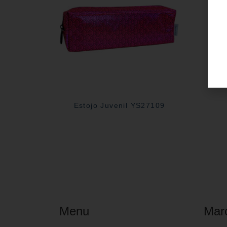
Estojo Juvenil YS27109
Menu
Mar