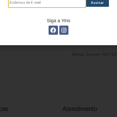
Siga a Yins
Estojo Juvenil YS271
cas
Atendimento