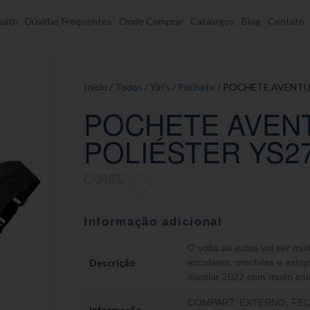
alth
Dúvidas Frequentes
Onde Comprar
Catálogos
Blog
Contato
Início
/
Todos
/
Yin's
/
Pochete
/ POCHETE AVENTU
POCHETE AVEN
POLIÉSTER YS2
CORES:
Informação adicional
O volta às aulas vai ser mui
Descrição
escolares, mochilas e estojo
escolar 2022 com muito esti
COMPART. EXTERNO, FEC
Informação