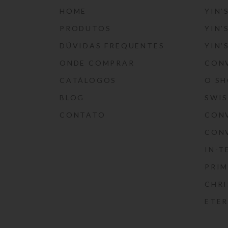
HOME
YIN’
PRODUTOS
YIN’
DÚVIDAS FREQUENTES
YIN’
ONDE COMPRAR
CON
CATÁLOGOS
O S
BLOG
SWI
CONTATO
CON
CON
IN-T
PRIM
CHRI
ETE