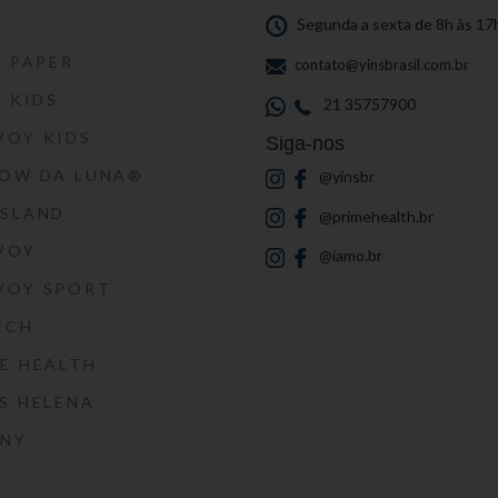
S
Segunda a sexta de 8h às 17
S PAPER
contato@yinsbrasil.com.br
S KIDS
21 35757900
VOY KIDS
Siga-nos
HOW DA LUNA®
@yinsbr
SSLAND
@primehealth.br
VOY
@iamo.br
VOY SPORT
ECH
E HEALTH
S HELENA
RNY