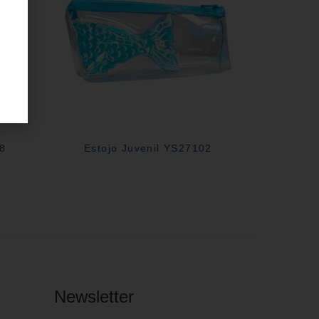
08
Estojo Juvenil YS27102
Newsletter