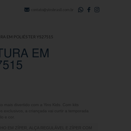
contato@yinsbrasil.com.br
RA EM POLIÉSTER YS27515
TURA EM
7515
to mais divertido com a Yins Kids. Com kits
s exclusivos, a criançada vai curtir a temporada
lo e cor.
HO EM ZÍPER, ALÇA REGULÁVEL E ZÍPER COM