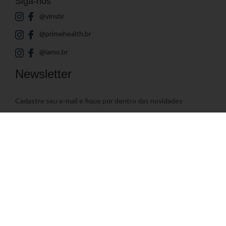
Siga-nos
@yinsbr
@primehealth.br
@iamo.br
Newsletter
Cadastre seu e-mail e fique por dentro das novidades
Endereço de E-mail
© 2026
Yin's Brasil
- Todos os direitos reservados | Desenvolvido por