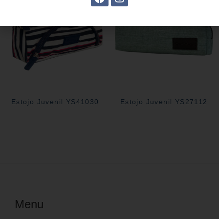
Estojo Juvenil YS41030
Estojo Juvenil YS27112
Menu