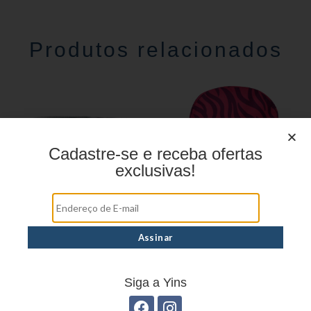
Produtos relacionados
Cadastre-se e receba ofertas
exclusivas!
Estojo Juvenil YS27106
Mochila linha casual
YS29069
Siga a Yins