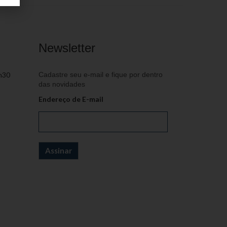
Newsletter
h30
Cadastre seu e-mail e fique por dentro
das novidades
Endereço de E-mail