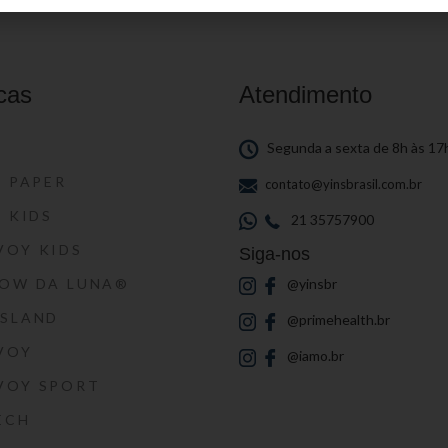
cas
Atendimento
S
Segunda a sexta de 8h às 17
S PAPER
contato@yinsbrasil.com.br
S KIDS
21 35757900
VOY KIDS
Siga-nos
HOW DA LUNA®
@yinsbr
SSLAND
@primehealth.br
VOY
@iamo.br
VOY SPORT
ECH