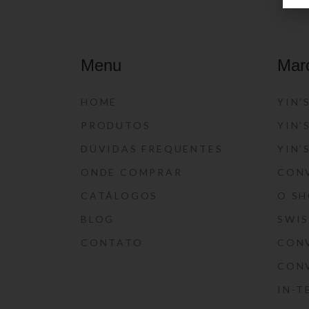
Menu
Mar
HOME
YIN’
PRODUTOS
YIN’
DÚVIDAS FREQUENTES
YIN’
ONDE COMPRAR
CON
CATÁLOGOS
O S
BLOG
SWI
CONTATO
CON
CON
IN-T