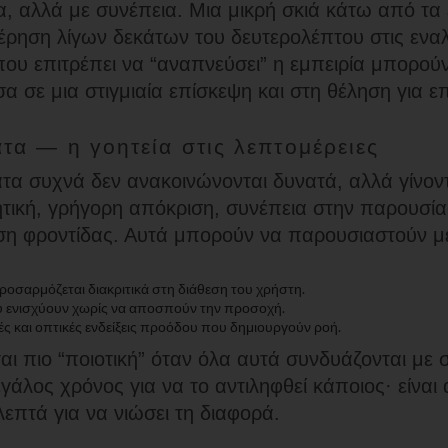
 αλλά με συνέπεια. Μια μικρή σκιά κάτω από τα ε
έρηση λίγων δεκάτων του δευτερολέπτου στις εναλ
ου επιτρέπει να “αναπνεύσει” η εμπειρία μπορού
α σε μια στιγμιαία επίσκεψη και στη θέληση για 
τα — η γοητεία στις λεπτομέρειες
τα συχνά δεν ανακοινώνονται δυνατά, αλλά γίνοντ
ητική, γρήγορη απόκριση, συνέπεια στην παρουσίασ
ση φροντίδας. Αυτά μπορούν να παρουσιαστούν με 
οσαρμόζεται διακριτικά στη διάθεση του χρήστη.
ου ενισχύουν χωρίς να αποσπούν την προσοχή.
ς και οπτικές ενδείξεις προόδου που δημιουργούν ροή.
ται πιο “ποιοτική” όταν όλα αυτά συνδυάζονται με 
εγάλος χρόνος για να το αντιληφθεί κάποιος· είναι
λεπτά για να νιώσει τη διαφορά.