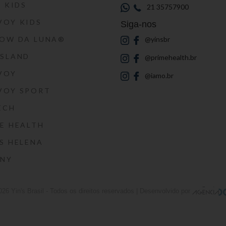
S KIDS
21 35757900
VOY KIDS
Siga-nos
HOW DA LUNA®
@yinsbr
SSLAND
@primehealth.br
VOY
@iamo.br
VOY SPORT
ECH
E HEALTH
S HELENA
RNY
026
Yin's Brasil
- Todos os direitos reservados | Desenvolvido por