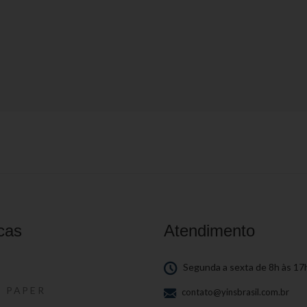
cas
Atendimento
S
Segunda a sexta de 8h às 17
S PAPER
contato@yinsbrasil.com.br