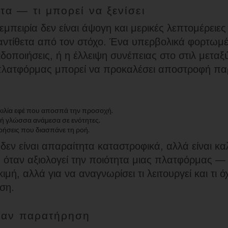
τα — τι μπορεί να ξενίσει
εμπειρία δεν είναι άψογη και μερικές λεπτομέρειε
αντίθετα από τον στόχο. Ένα υπερβολικά φορτωμέν
ιδοποιήσεις, ή η έλλειψη συνέπειας στο στιλ μετα
πλατφόρμας μπορεί να προκαλέσει αποστροφή πα
.
κιλία εφέ που αποσπά την προσοχή.
ή γλώσσα ανάμεσα σε ενότητες.
ρήσεις που διασπάνε τη ροή.
δεν είναι απαραίτητα καταστροφικά, αλλά είναι κα
 όταν αξιολογεί την ποιότητα μιας πλατφόρμας — 
ιμή, αλλά για να αναγνωρίσει τι λειτουργεί και τι ό
ση.
σαν παρατήρηση