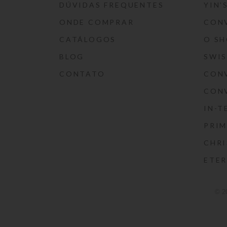
DÚVIDAS FREQUENTES
YIN’
ONDE COMPRAR
CON
CATÁLOGOS
O S
BLOG
SWI
CONTATO
CON
CON
IN-T
PRIM
CHRI
ETE
© 2