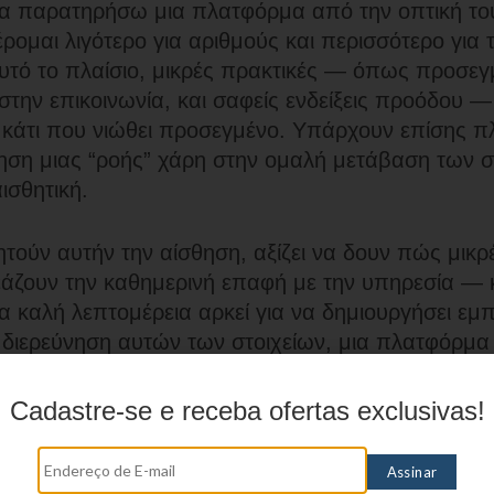
α παρατηρήσω μια πλατφόρμα από την οπτική του
ρομαι λιγότερο για αριθμούς και περισσότερο για 
αυτό το πλαίσιο, μικρές πρακτικές — όπως προσεγ
την επικοινωνία, και σαφείς ενδείξεις προόδου 
ε κάτι που νιώθει προσεγμένο. Υπάρχουν επίσης 
θηση μιας “ροής” χάρη στην ομαλή μετάβαση των στ
ισθητική.
τούν αυτήν την αίσθηση, αξίζει να δουν πώς μικρ
άζουν την καθημερινή επαφή με την υπηρεσία — κ
ια καλή λεπτομέρεια αρκεί για να δημιουργήσει εμ
 διερεύνηση αυτών των στοιχείων, μια πλατφόρμα 
ή στη λεπτομέρεια είναι
Chicken Road
, όπου τα μι
τήρητα.
Cadastre-se e receba ofertas exclusivas!
ηθινή μέτρηση της αξίας είναι η αίσθηση που μένει