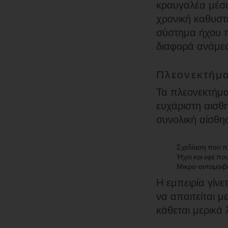
κραυγαλέα μέσα,
χρονική καθυστ
σύστημα ήχου π
διαφορά ανάμεσ
Πλεονεκτήμα
Τα πλεονεκτήμα
ευχάριστη αισθ
συνολική αίσθη
Σχεδίαση που πρ
Ήχοι και εφέ π
Μικρο-ανταμοιβέ
Η εμπειρία γίνε
να απαιτείται μ
κάθεται μερικά 