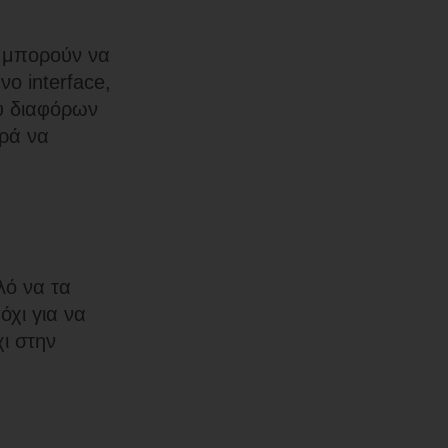
ς μπορούν να
ο interface,
ξύ διαφόρων
ρά να
λό να τα
όχι για να
χι στην