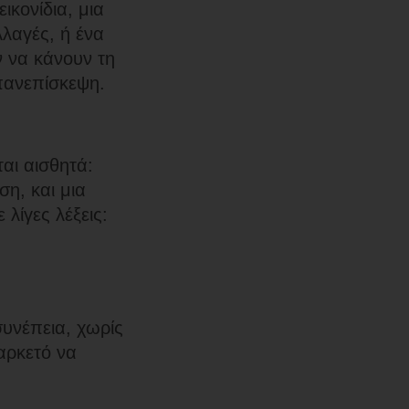
ικονίδια, μια
λαγές, ή ένα
ν να κάνουν τη
επανεπίσκεψη.
αι αισθητά:
η, και μια
λίγες λέξεις:
συνέπεια, χωρίς
 αρκετό να