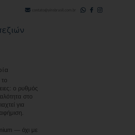
contato@yinsbrasil.com.br
πεζιών
ρία
 το
ειες: ο ρυθμός
παλότητα στο
αχτεί για
ιαφήμιση.
emium — όχι με