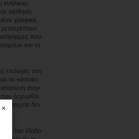
 ενήλικου
την αίσθηση
μένα γραφικά,
— μετατρέπουν
πλατφόρμες που
οιχείων και τη
ές επιλογές στη
αι σε κάποιες
πιστοσύνη στην
που ξεχωρίζει
κροστοιχεία δεν
 μετά την έξοδο