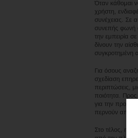
Όταν κάθομαι ν
χρήστη, ενδιαφέ
συνέχειας. Σε 
συνεπής φωνή σ
την εμπειρία σ
δίνουν την αίσ
συγκροτημένη α
Για όσους αναζη
σχεδίαση επηρε
περιπτώσεις, μ
ποιότητα. Προς
για την προσοχ
περνούν απαρα
Στο τέλος, η αλ