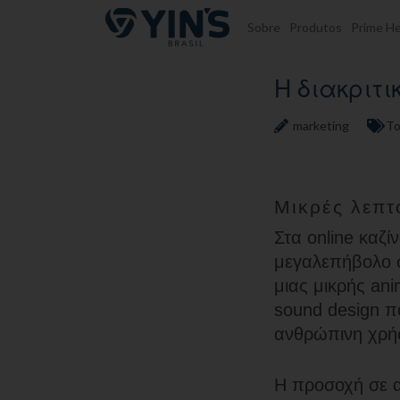
Pular para o conteúdo
Sobre
Produtos
Prime He
Η διακριτ
marketing
To
Μικρές λεπτ
Στα online καζί
μεγαλεπήβολο σ
μιας μικρής an
sound design πο
ανθρώπινη χρήσ
Η προσοχή σε α