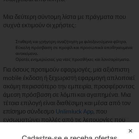
Μια δεύτερη σύντομη λίστα με πράγματα που
συχνά εκτιμούν οι χρήστες:
Σταθερή και γρήγορη αναζήτηση με φιλοξενούμενα φίλτρα.
Εύκολη πρόσβαση σε προφίλ και προσωπικά αποθηκευμένα
αντικείμενα.
Ορατές ενημερώσεις για νέες προσθήκες και λανσαρίσματα.
Για όσους προτιμούν εφαρμογές, μια αξιόπιστη
mobile έκδοση ή ξεχωριστή εφαρμογή απλοποιεί
ακόμη περισσότερο την εμπειρία, προσφέροντας
άμεση πρόσβαση σε λόμπι και αγαπημένα. Μια
τέτοια επιλογή είναι διαθέσιμη και μέσα από τον
επίσημο σύνδεσμο
Unlimluck App
, που
ενσωματώνει πολλές από τις λειτουργίες που
περιγράφηκαν πιο πάνω.
Cadastre-se e receba ofertas