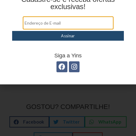
exclusivas!
Συνολικά, όταν κρίνεις μια πλατφόρμα
ψυχαγωγίας, σκέψου την εμπειρία σαν σύντομη
γνωριμία με ένα μουσείο ή μια μεγάλη
βιβλιοθήκη: το λόμπι και τα εργαλεία αναζήτησης
είναι αυτά που καθορίζουν αν θα θέλεις να
επιστρέψεις. Η αισθητική, η ταχύτητα και η
δυνατότητα να κρατήσεις ένα προσωπικό
Siga a Yins
κατάλογο με τα αγαπημένα σου είναι οι
λεπτομέρειες που μένουν στο τέλος της βραδιάς.
GOSTOU? COMPARTILHE!
Facebook
Twitter
WhatsApp