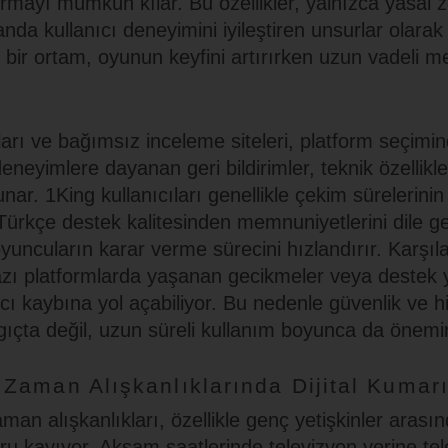
ayı mümkün kılar. Bu özellikler, yalnızca yasal z
nda kullanıcı deneyimini iyileştiren unsurlar olarak 
 bir ortam, oyunun keyfini artırırken uzun vadeli 
arı ve bağımsız inceleme siteleri, platform seçiminde
neyimlere dayanan geri bildirimler, teknik özellikle
unar. 1King kullanıcıları genellikle çekim sürelerinin
rkçe destek kalitesinden memnuniyetlerini dile geti
yuncuların karar verme sürecini hızlandırır. Karşıl
azı platformlarda yaşanan gecikmeler veya destek y
ıcı kaybına yol açabiliyor. Bu nedenle güvenlik ve hi
gıçta değil, uzun süreli kullanım boyunca da önemin
Zaman Alışkanlıklarında Dijital Kumarı
n alışkanlıkları, özellikle genç yetişkinler arasın
ru kayıyor. Akşam saatlerinde televizyon yerine tel