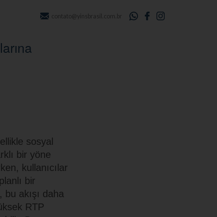
contato@yinsbrasil.com.br
larına
llikle sosyal
klı bir yöne
rken, kullanıcılar
lanlı bir
r, bu akışı daha
 yüksek RTP