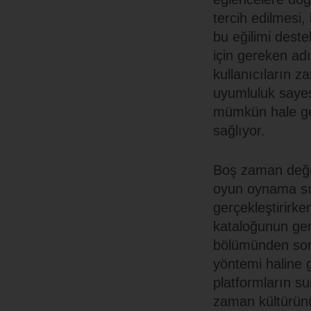
tercih edilmesi,
bu eğilimi dest
için gereken ad
kullanıcıların z
uyumluluk sayes
mümkün hale ge
sağlıyor.
Boş zaman değer
oyun oynama sıklı
gerçekleştirirke
kataloğunun geni
bölümünden sonra
yöntemi haline g
platformların su
zaman kültürünü