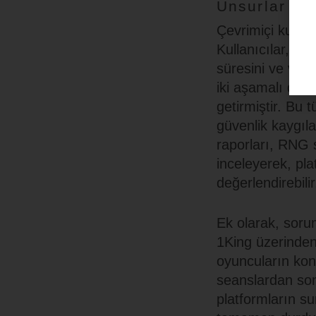
Unsurlar
Çevrimiçi kumar p
Kullanıcılar, pa
süresini ve veri
iki aşamalı doğr
getirmiştir. Bu 
güvenlik kaygıla
raporları, RNG s
inceleyerek, pla
değerlendirebilir
Ek olarak, soru
1King üzerinden 
oyuncuların kont
seanslardan sonr
platformların s