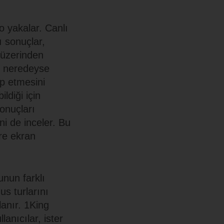
po yakalar. Canlı
ı sonuçlar,
g üzerinden
li neredeyse
ip etmesini
ldiği için
sonuçları
i de inceler. Bu
üre ekran
unun farklı
us turlarını
lanır. 1King
lanıcılar, ister