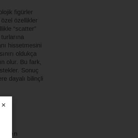
ojik figürler
özel özellikler
ikle “scatter”
 turlarına
anı hissetmesini
sınırı oldukça
n olur. Bu fark,
estekler. Sonuç
e dayalı bilinçli
Edilen