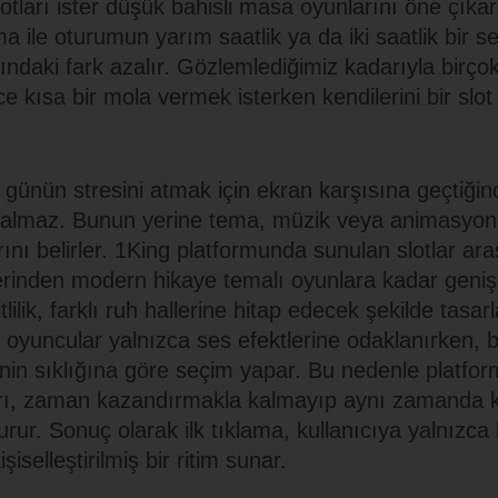
otları ister düşük bahisli masa oyunlarını öne çıkara
ma ile oturumun yarım saatlik ya da iki saatlik bir 
ndaki fark azalır. Gözlemlediğimiz kadarıyla birçok
 kısa bir mola vermek isterken kendilerini bir slot
, günün stresini atmak için ekran karşısına geçtiğind
 kalmaz. Bunun yerine tema, müzik veya animasyon 
rını belirler. 1King platformunda sunulan slotlar ara
rinden modern hikaye temalı oyunlara kadar geniş
tlilik, farklı ruh hallerine hitap edecek şekilde tasa
 oyuncular yalnızca ses efektlerine odaklanırken, b
rinin sıklığına göre seçim yapar. Bu nedenle platf
rı, zaman kazandırmakla kalmayıp aynı zamanda key
turur. Sonuç olarak ilk tıklama, kullanıcıya yalnızca 
iselleştirilmiş bir ritim sunar.