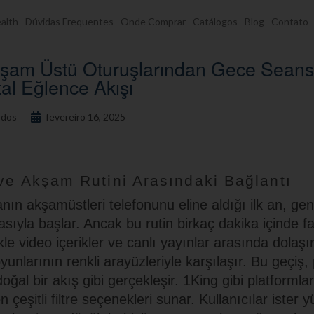
alth
Dúvidas Frequentes
Onde Comprar
Catálogos
Blog
Contato
kşam Üstü Oturuşlarından Gece Seans
tal Eğlence Akışı
dos
fevereiro 16, 2025
 ve Akşam Rutini Arasındaki Bağlantı
ın akşamüstleri telefonunu eline aldığı ilk an, gene
yla başlar. Ancak bu rutin birkaç dakika içinde far
likle video içerikler ve canlı yayınlar arasında dolaşı
yunlarının renkli arayüzleriyle karşılaşır. Bu geçiş, p
ğal bir akış gibi gerçekleşir. 1King gibi platformla
n çeşitli filtre seçenekleri sunar. Kullanıcılar ister