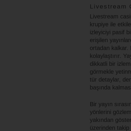
Livestream 
Livestream casin
krupiye ile etk
izleyiciyi pasif
erişilen yayınla
ortadan kalkar.
kolaylaştırır. Ya
dikkatli bir izle
görmekle yetinm
tür detaylar, de
başında kalması
Bir yayın sırası
yönlerini gözlem
yakından gösteri
üzerinden takip e