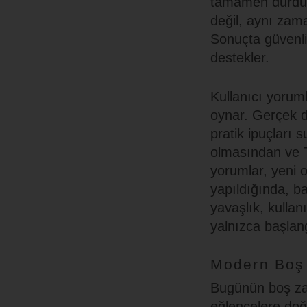
tamamen durdurm
değil, aynı zama
Sonuçta güvenli
destekler.
Kullanıcı yoruml
oynar. Gerçek de
pratik ipuçları s
olmasından ve Tü
yorumlar, yeni o
yapıldığında, b
yavaşlık, kullan
yalnızca başlan
Modern Boş 
Bugünün boş zama
eğlencelere doğ