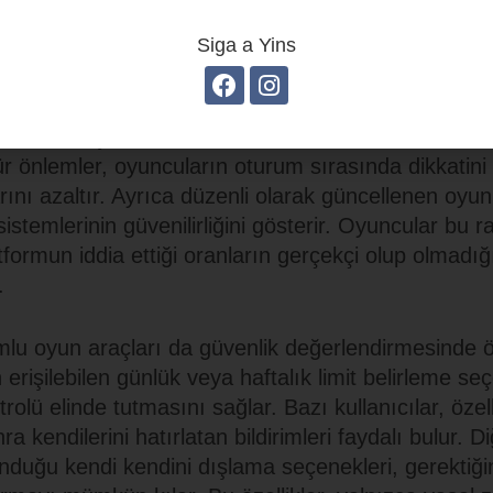
Siga a Yins
latformlarında güvenlik, yalnızca lisans bilgisiyle sı
ra yatırma ve çekme süreçlerinin hızını, müşteri hiz
 şifreleme yöntemlerini de yakından inceler. 1King gi
ulama ve şifreli bağlantı gibi teknik önlemleri stand
tür önlemler, oyuncuların oturum sırasında dikkatini
rını azaltır. Ayrıca düzenli olarak güncellenen oyun 
istemlerinin güvenilirliğini gösterir. Oyuncular bu r
tformun iddia ettiği oranların gerçekçi olup olmadığ
.
mlu oyun araçları da güvenlik değerlendirmesinde ö
erişilebilen günlük veya haftalık limit belirleme seç
rolü elinde tutmasını sağlar. Bazı kullanıcılar, özel
a kendilerini hatırlatan bildirimleri faydalı bulur. 
unduğu kendi kendini dışlama seçenekleri, gerektiğ