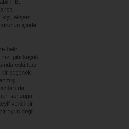
bilir. Bu
seansa
 kişi, akşam
 turunun içinde
e belirli
hızı gibi küçük
sında eski tarz
 bir seçenek
rlanmış
azıları da
ormun sunduğu
if verici bir
bir oyun değil