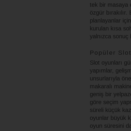
tek bir masaya 
özgür bırakılır.
planlayanlar içi
kurulan kısa soh
yalnızca sonuç 
Popüler Slot
Slot oyunları gü
yapımlar, gelişm
unsurlarıyla öne
makaralı makine
geniş bir yelpaz
göre seçim yapma
süreli küçük kaz
oyunlar büyük k
oyun süresini da