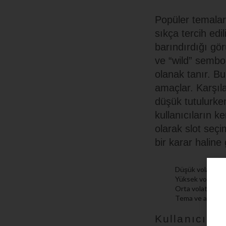
Popüler temalar 
sıkça tercih edil
barındırdığı gör
ve “wild” sembol
olanak tanır. Bu
amaçlar. Karşıl
düşük tutulurke
kullanıcıların k
olarak slot seçi
bir karar haline g
Düşük volatilite
Yüksek volatilit
Orta volatilite 
Tema ve animasyo
Kullanıcı G