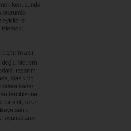
lemek konusunda
n oturumlar
leyicilerle
n izlemek,
ılaştırması
ı değil. Modern
 odaklı tasarım
da, klasik üç
lotlara kadar
an tercihlerine
 bir slot, uzun
liteye sahip
k, oyuncuların