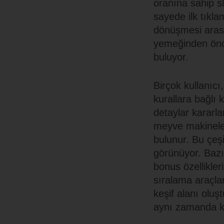
oranına sahip sl
sayede ilk tıkla
dönüşmesi arası
yemeğinden önce
buluyor.
Birçok kullanıcı
kurallara bağlı
detaylar kararla
meyve makinele
bulunur. Bu çeşi
görünüyor. Bazı
bonus özellikle
sıralama araçla
keşif alanı oluş
aynı zamanda kiş