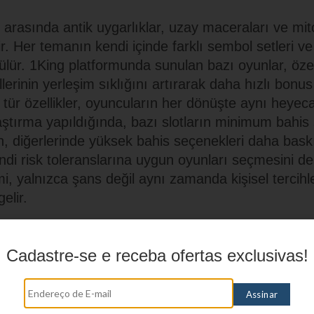
arasında antik uygarlıklar, uzay maceraları ve mitol
ir. Her temanın kendi içinde farklı sembol setleri ve 
ülür. 1King platformunda sunulan bazı oyunlar, özell
lerinin yerleşim sıklığını artırarak daha hızlı bonus
 tür özellikler, oyuncuların her dönüşte aynı heyec
aştırma yapıldığında, bazı slotların minimum bahis 
n, diğerlerinde yüksek bahis seçenekleri daha baskı
endi risk toleranslarına uygun oyunları seçmesini d
mi, yalnızca şans değil aynı zamanda kişisel tercihler
elir.
 oyunlar uzun oturumlar için daha dengeli yapı sunar.
e oyunlar nadir ancak büyük kazanç potansiyeli taşır.
Cadastre-se e receba ofertas exclusivas!
seçenekler hem küçük hem büyük ödülleri dengeler.
n kalitesi, uzun süreli oyun keyfini belirleyen önemli faktördür.
üvenliği ve Platform Seçiminde Dikkat 