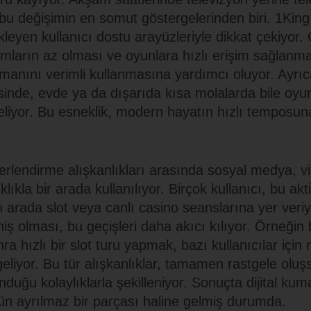
 bu değişimin en somut göstergelerinden biri. 1King 
ekleyen kullanıcı dostu arayüzleriyle dikkat çekiyo
ımların az olması ve oyunlara hızlı erişim sağlanma
amanını verimli kullanmasına yardımcı oluyor. Ayrı
inde, evde ya da dışarıda kısa molalarda bile oyu
liyor. Bu esneklik, modern hayatın hızlı temposu
lendirme alışkanlıkları arasında sosyal medya, v
kla bir arada kullanılıyor. Birçok kullanıcı, bu aktiv
n arada slot veya canlı casino seanslarına yer veri
ş olması, bu geçişleri daha akıcı kılıyor. Örneğin b
 hızlı bir slot turu yapmak, bazı kullanıcılar için
eliyor. Bu tür alışkanlıklar, tamamen rastgele oluş
nduğu kolaylıklarla şekilleniyor. Sonuçta dijital k
n ayrılmaz bir parçası haline gelmiş durumda.