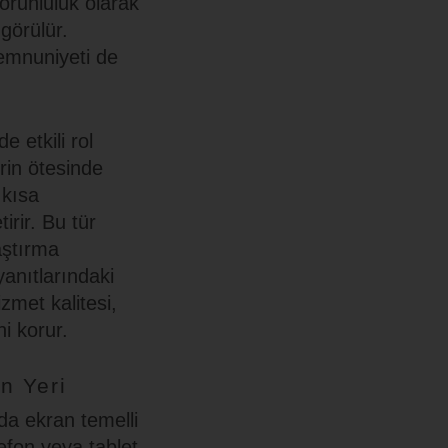
orunluluk olarak
görülür.
memnuniyeti de
 etkili rol
rin ötesinde
 kısa
rir. Bu tür
aştırma
anıtlarındaki
zmet kalitesi,
i korur.
n Yeri
da ekran temelli
efon veya tablet