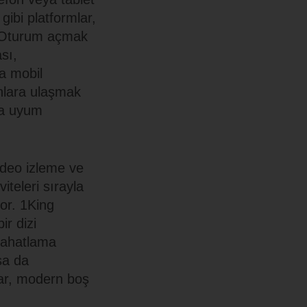
gibi platformlar,
r. Oturum açmak
sı,
ca mobil
nlara ulaşmak
na uyum
ideo izleme ve
iteleri sırayla
yor. 1King
ir dizi
 rahatlama
sa da
umar, modern boş