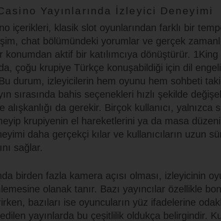
Casino Yayınlarında İzleyici Deneyimi
o içerikleri, klasik slot oyunlarından farklı bir tem
ileşim, chat bölümündeki yorumlar ve gerçek zamanl
 bir konumdan aktif bir katılımcıya dönüştürür. 1Kin
rda, çoğu krupiye Türkçe konuşabildiği için dil enge
 Bu durum, izleyicilerin hem oyunu hem sohbeti tak
yın sırasında bahis seçenekleri hızlı şekilde değişebi
me alışkanlığı da gerekir. Birçok kullanıcı, yalnızca 
eyip krupiyenin el hareketlerini ya da masa düzenin
neyimi daha gerçekçi kılar ve kullanıcıların uzun s
nı sağlar.
nda birden fazla kamera açısı olması, izleyicinin oy
lemesine olanak tanır. Bazı yayıncılar özellikle bon
rken, bazıları ise oyuncuların yüz ifadelerine odak
dilen yayınlarda bu çeşitlilik oldukça belirgindir. Kul