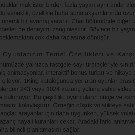
odaklanmak ister birden fazla yayını aynı anda iz
 Bu esneklik, özellikle hafta sonu akşamlarında uzu
n önemli bir avantaj yaratır. Chat bölümünde diğer iz
betler de deneyimi zenginleştirir. Böylece bir yayı
beklemekten çok daha fazlasına dönüşür.
 Oyunlarının Temel Özellikleri ve Karş
nümüzde yalnızca rastgele sayı üreteçleriyle sınırl
iş animasyonlar, interaktif bonus turları ve hikaye
 çıkıyor. 1King kataloğunda yer alan oyunlar arasın
lerden 243 veya 1024 kazanç yoluna sahip video s
e bulunuyor. Bu çeşitlilik, oyuncuların bütçe ve zam
sını kolaylaştırır. Örneğin düşük volatiliteye sahip
ançlar arayanlar için daha uygunken, yüksek volati
azanç hayali kuranları çeker. Aradaki farkı anlama
ha bilinçli planlamasını sağlar.