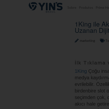
Pular para o conteúdo
Sobre
Produtos
Prime He
1King ile A
Uzanan Diji
marketing
To
İlk Tıklama
1King
Çoğu insan
medya kaydırması
evrilebilir. Özel
birdenbire slot o
seçimden çok, do
akıcı hale getire