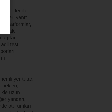
nırlı değildir.
metleri yanıt
bi platformlar,
art hale
 dağıtan
adil test
aporları
ını
nemli yer tutar.
enekleri,
likle uzun
Diğer yandan,
inde oturumları