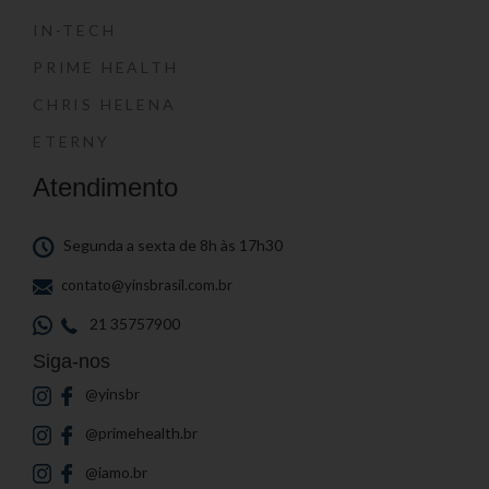
IN-TECH
PRIME HEALTH
CHRIS HELENA
ETERNY
Atendimento
Segunda a sexta de 8h às 17h30
contato@yinsbrasil.com.br
21 35757900
Siga-nos
@yinsbr
@primehealth.br
@iamo.br