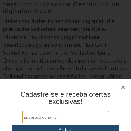
verantwortungsvolle Gestaltung im
digitalen Raum
Neben der ästhetischen Anmutung spielt die
praktische Sicherheit eine zentrale Rolle.
Moderne Plattformen zeigen nicht nur
Einsatzbeträge an, sondern auch Echtzeit-
Statistiken zu Gewinn- und Verlustverläufen.
Diese Informationen werden in einem separaten,
aber gut erreichbaren Bereich dargestellt, oft als
Balkendiagramme oder einfache Liniengrafiken.
Durch diese Transparenz können Nutzer ihre
Session besser einschätzen, ohne die
Cadastre-se e receba ofertas
Hauptansicht verlassen zu müssen. Ein weiteres
exclusivas!
Merkmal ist die Integration von kurzen Pausen-
Erinnerungen, die nach festgelegten Zeiträumen
automatisch erscheinen. Solche Hinweise sind