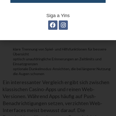
optisch zurückhaltend gestaltet, damit sie nicht
als störend empfunden werden, sondern als
hilfreiche Orientierung. In der Praxis zeigt sich,
Siga a Yins
dass viele Nutzer diese Funktionen schätzen, weil
sie eine bewusste Entscheidung über Fortsetzung
oder Beendigung der Session ermöglichen.
klare Trennung von Spiel- und Hilfsfunktionen für bessere
Übersicht
optisch unaufdringliche Erinnerungen an Zeitlimits und
Einsatzgrenzen
optionale Dunkelmodus-Ansichten, die bei längerer Nutzung
die Augen schonen
Ein interessanter Vergleich ergibt sich zwischen
klassischen Casino-Apps und reinen Web-
Versionen. Während Apps häufig auf Push-
Benachrichtigungen setzen, verzichten Web-
Interfaces meist bewusst darauf. Die