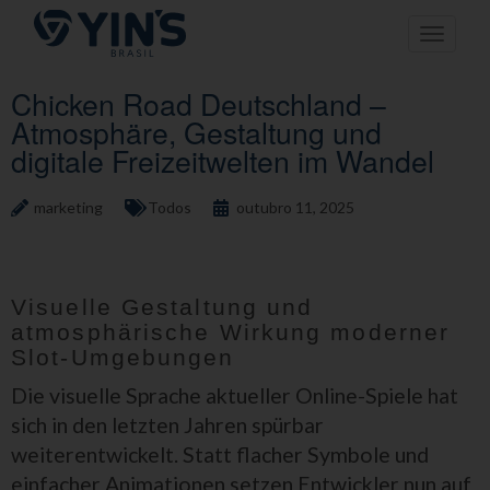
Pular
Toggle n
para
o
conteúdo
Chicken Road Deutschland –
Atmosphäre, Gestaltung und
digitale Freizeitwelten im Wandel
marketing
Todos
outubro 11, 2025
Visuelle Gestaltung und
atmosphärische Wirkung moderner
Slot-Umgebungen
Die visuelle Sprache aktueller Online-Spiele hat
sich in den letzten Jahren spürbar
weiterentwickelt. Statt flacher Symbole und
einfacher Animationen setzen Entwickler nun auf