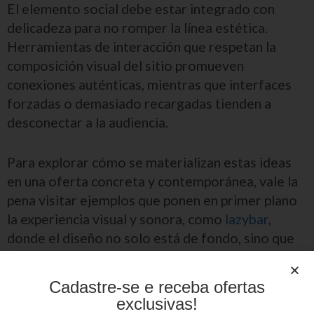
El elemento social debe estar integrado con
delicadeza para no romper la línea estética.
Herramientas de interacción que respetan la
composición visual del sitio promueven
conexiones auténticas, mientras que interfaces
forzadas o demasiado recargadas tienden a
desconectar a la audiencia.
Para explorar cómo se materializan estas ideas
en una oferta concreta y contemporánea, vale la
pena visitar ejemplos que ponen en primer plano
la experiencia visual y sonora, como
lazybar
,
donde el diseño no solo está de fondo, sino que
dirige la sensación general.
Cadastre-se e receba ofertas
En resumen, la grandeza de un casino online no
exclusivas!