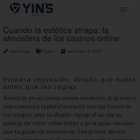
Pular
Toggle n
para
o
conteúdo
Cuando la estética atrapa: la
atmósfera de los casinos online
marketing
Todos
setembro 1, 2025
Primera impresión: diseño que habla
antes que las reglas
Al entrar en un casino online moderno, lo primero
que comunica la plataforma no son sus bonos ni
sus juegos, sino su diseño: tipografías claras,
paletas de color coherentes y jerarquías visuales
que te guían sin imponerse. Ese primer abrazo
visual determina si el usuario se queda a explorar