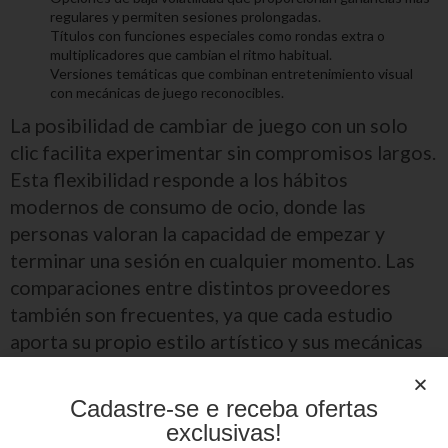
regulares y permiten sesiones prolongadas.
Títulos con funciones especiales como rondas extra o
multiplicadores que cambian el ritmo habitual.
Versiones temáticas que combinan entretenimiento visual
con mecánicas de juego reconocibles.
La posibilidad de cambiar de juego con un solo
clic facilita experimentar sin compromisos largos.
Esta flexibilidad responde a los hábitos
modernos de consumo de ocio, donde las
personas valoran la capacidad de empezar y
terminar una sesión en cualquier momento. Las
comparaciones entre distintos proveedores
también son frecuentes, ya que cada estudio
aporta su propio estilo artístico y sus mecánicas
exclusivas. El resultado es un ecosistema muy
rico donde cada jugador puede construir su
Cadastre-se e receba ofertas
propio repertorio según sus preferencias.
exclusivas!