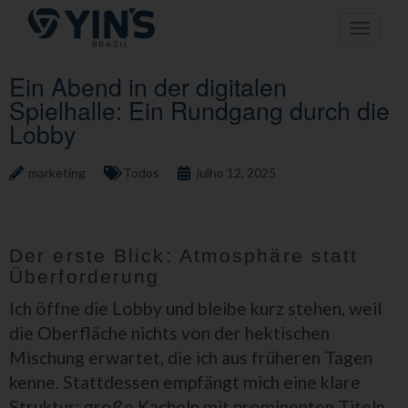
Pular
Toggle n
para
o
conteúdo
Ein Abend in der digitalen
Spielhalle: Ein Rundgang durch die
Lobby
marketing
Todos
julho 12, 2025
Der erste Blick: Atmosphäre statt
Überforderung
Ich öffne die Lobby und bleibe kurz stehen, weil
die Oberfläche nichts von der hektischen
Mischung erwartet, die ich aus früheren Tagen
kenne. Stattdessen empfängt mich eine klare
Struktur: große Kacheln mit prominenten Titeln,