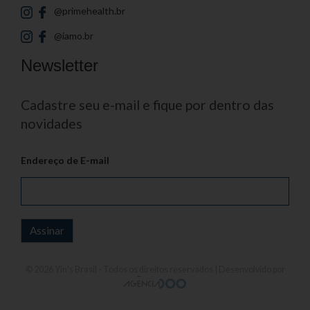
@primehealth.br
@iamo.br
Newsletter
Cadastre seu e-mail e fique por dentro das
novidades
Endereço de E-mail
© 2026
Yin's Brasil
- Todos os direitos reservados | Desenvolvido por