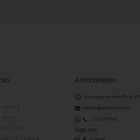
cas
Atendimento
S
Segunda a sexta de 8h às 17
S PAPER
contato@yinsbrasil.com.br
S KIDS
21 35757900
VOY KIDS
Siga-nos
HOW DA LUNA®
@yinsbr