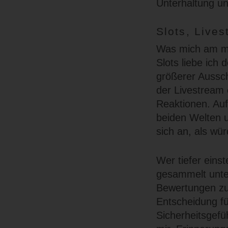
Unterhaltung u
Slots, Live
Was mich am mei
Slots liebe ich
größerer Aussch
der Livestream 
Reaktionen. Auf
beiden Welten u
sich an, als wü
Wer tiefer einst
gesammelt unt
Bewertungen zu 
Entscheidung fü
Sicherheitsgefü