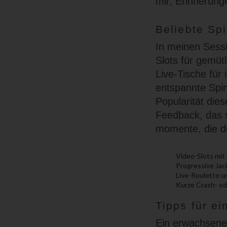
mir, Erinnerun
Beliebte Sp
In meinen Sessi
Slots für gemüt
Live-Tische für
entspannte Spin
Popularität dies
Feedback, das s
momente, die d
Video-Slots mit
Progressive Jac
Live-Roulette un
Kurze Crash- od
Tipps für e
Ein erwachsener