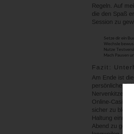
Regeln. Auf mei
die den Spaß er
Session zu gewi
Setze dir ein Bu
Wechsle bewuss
Nutze Testversi
Mach Pausen und
Fazit: Unte
Am Ende ist die
persönliche Ba
Nervenkitzel de
Online-Casino f
sicher zu blei
Haltung einnimm
Abend zu gestal