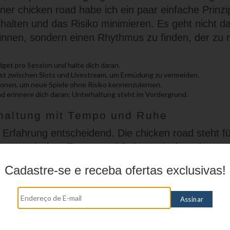
ner chicken road habe ich ein paar einfache Prinzip
halten und das Risiko minimieren. Es geht nicht d
nnen, sondern einen Rhythmus zu finden, der zu m
dget pro Session und halte dich daran.
t zwischen Slots und Livestream, um Ermüdung zu vermeiden.
onen, um neue Spiele ohne Risiko kennenzulernen.
 erinnere dich daran: Unterhaltung steht im Vordergrund.
rhaltung mit Tempo und Ruhe
 Erfahrung entscheidend. Die chicken road steht f
lance zwischen Tempo und Ruhe, zwischen dem sc
r Slots und der sozialen Nähe der Livestreams. Ei
Cadastre-se e receba ofertas exclusivas!
ühlt sich für mich wie eine kleine Reise an: geplan
ben, offen genug, um Überraschungen zuzulassen.
t, bleibt Spielen eine erwachsene, unterhaltsame 
ten — komfortabel, klar und mit genug Tempo, um