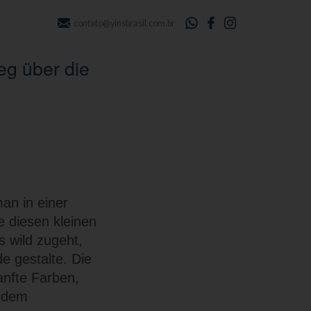
contato@yinsbrasil.com.br
eg über die
man in einer
e diesen kleinen
s wild zugeht,
e gestalte. Die
nfte Farben,
n dem