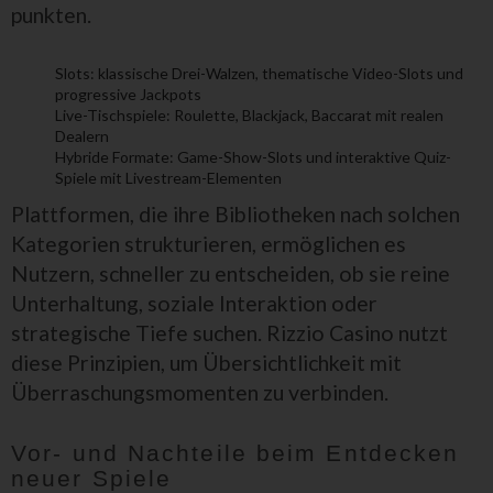
punkten.
Slots: klassische Drei-Walzen, thematische Video-Slots und
progressive Jackpots
Live-Tischspiele: Roulette, Blackjack, Baccarat mit realen
Dealern
Hybride Formate: Game-Show-Slots und interaktive Quiz-
Spiele mit Livestream-Elementen
Plattformen, die ihre Bibliotheken nach solchen
Kategorien strukturieren, ermöglichen es
Nutzern, schneller zu entscheiden, ob sie reine
Unterhaltung, soziale Interaktion oder
strategische Tiefe suchen. Rizzio Casino nutzt
diese Prinzipien, um Übersichtlichkeit mit
Überraschungsmomenten zu verbinden.
Vor- und Nachteile beim Entdecken
neuer Spiele