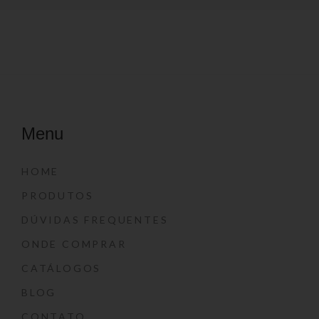
Menu
HOME
PRODUTOS
DÚVIDAS FREQUENTES
ONDE COMPRAR
CATÁLOGOS
BLOG
CONTATO