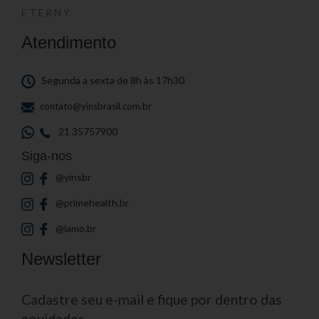
ETERNY
Atendimento
Segunda a sexta de 8h às 17h30
contato@yinsbrasil.com.br
21 35757900
Siga-nos
@yinsbr
@primehealth.br
@iamo.br
Newsletter
Cadastre seu e-mail e fique por dentro das
novidades