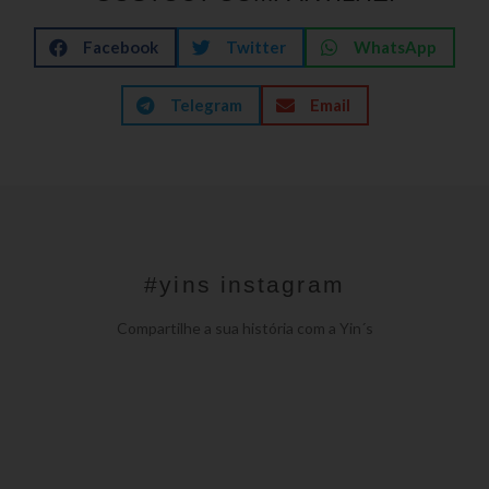
Facebook
Twitter
WhatsApp
Telegram
Email
#yins instagram
Compartilhe a sua história com a Yin´s