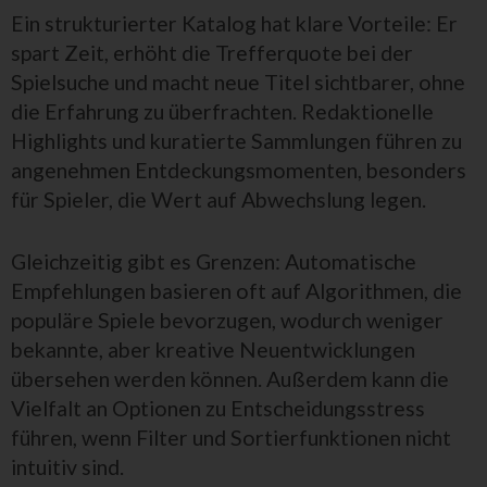
Ein strukturierter Katalog hat klare Vorteile: Er
spart Zeit, erhöht die Trefferquote bei der
Spielsuche und macht neue Titel sichtbarer, ohne
die Erfahrung zu überfrachten. Redaktionelle
Highlights und kuratierte Sammlungen führen zu
angenehmen Entdeckungsmomenten, besonders
für Spieler, die Wert auf Abwechslung legen.
Gleichzeitig gibt es Grenzen: Automatische
Empfehlungen basieren oft auf Algorithmen, die
populäre Spiele bevorzugen, wodurch weniger
bekannte, aber kreative Neuentwicklungen
übersehen werden können. Außerdem kann die
Vielfalt an Optionen zu Entscheidungsstress
führen, wenn Filter und Sortierfunktionen nicht
intuitiv sind.