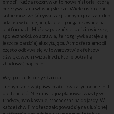
emocji. Każda rozgrywka to nowa historia, którą
przeżywasz na własnej skórze. Wiele osób ceni
sobie możliwość rywalizacji z innymi graczami lub
udziału w turniejach, które są organizowane na
platformach. Możesz poczuć się częścią większej
społeczności, co sprawia, że rozgrywka staje się
jeszcze bardziej ekscytująca. Atmosfera emocji
często odbywa się w towarzystwie efektów
dźwiękowych i wizualnych, które potrafią
zbudować napięcie.
Wygoda korzystania
Jednym z niewątpliwych atutów kasyn online jest
dostępność. Nie musisz już planować wizyty w
tradycyjnym kasynie, tracąc czas na dojazdy. W
każdej chwili możesz zalogować się na ulubionej
platformie, zasiadając w wygodnym fotelu w