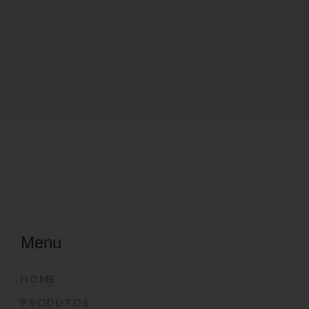
Menu
HOME
PRODUTOS