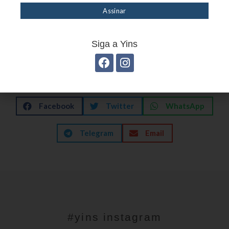
Więcej informacji możesz znaleźć, odwiedzając
https://icecasino-pl.eu.com/
.
Siga a Yins
GOSTOU? COMPARTILHE!
Facebook
Twitter
WhatsApp
Telegram
Email
#yins instagram