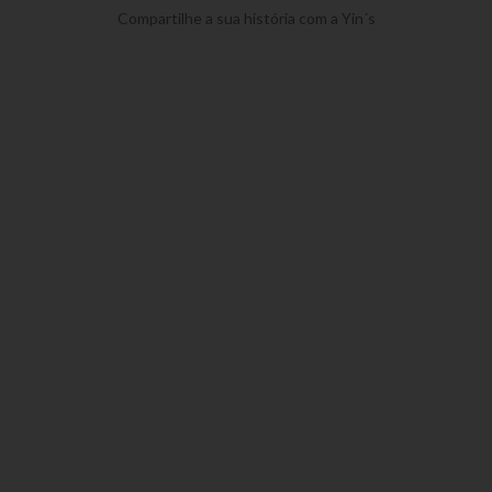
Compartilhe a sua história com a Yin´s