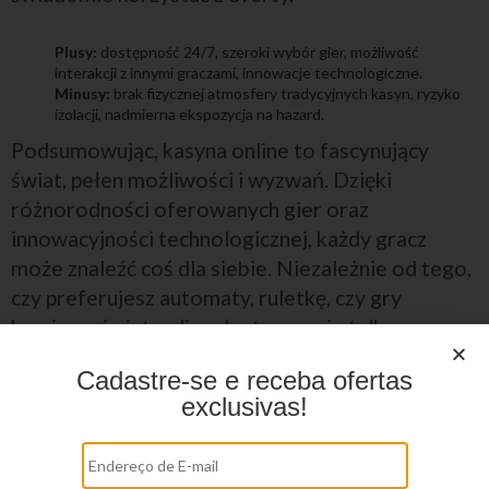
Plusy:
dostępność 24/7, szeroki wybór gier, możliwość
interakcji z innymi graczami, innowacje technologiczne.
Minusy:
brak fizycznej atmosfery tradycyjnych kasyn, ryzyko
izolacji, nadmierna ekspozycja na hazard.
Podsumowując, kasyna online to fascynujący
świat, pełen możliwości i wyzwań. Dzięki
różnorodności oferowanych gier oraz
innowacyjności technologicznej, każdy gracz
może znaleźć coś dla siebie. Niezależnie od tego,
czy preferujesz automaty, ruletkę, czy gry
karciane, świat online dostarcza nie tylko
rozrywki, ale także wiele emocji. Warto
Cadastre-se e receba ofertas
poświęcić chwilę na odkrywanie tej formy
exclusivas!
zabawy, a z całą pewnością natrafisz na coś, co Cię
wciągnie.