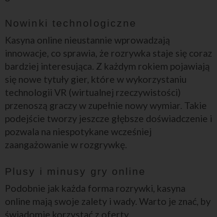
Nowinki technologiczne
Kasyna online nieustannie wprowadzają
innowacje, co sprawia, że rozrywka staje się coraz
bardziej interesująca. Z każdym rokiem pojawiają
się nowe tytuły gier, które w wykorzystaniu
technologii VR (wirtualnej rzeczywistości)
przenoszą graczy w zupełnie nowy wymiar. Takie
podejście tworzy jeszcze głębsze doświadczenie i
pozwala na niespotykane wcześniej
zaangażowanie w rozgrywkę.
Plusy i minusy gry online
Podobnie jak każda forma rozrywki, kasyna
online mają swoje zalety i wady. Warto je znać, by
świadomie korzystać z oferty.