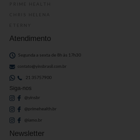
PRIME HEALTH
CHRIS HELENA
ETERNY
Atendimento
Segunda a sexta de 8h às 17h30
contato@yinsbrasil.com.br
21 35757900
Siga-nos
@yinsbr
@primehealth.br
@iamo.br
Newsletter