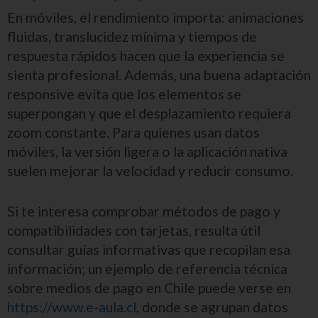
En móviles, el rendimiento importa: animaciones
fluidas, translucidez mínima y tiempos de
respuesta rápidos hacen que la experiencia se
sienta profesional. Además, una buena adaptación
responsive evita que los elementos se
superpongan y que el desplazamiento requiera
zoom constante. Para quienes usan datos
móviles, la versión ligera o la aplicación nativa
suelen mejorar la velocidad y reducir consumo.
Si te interesa comprobar métodos de pago y
compatibilidades con tarjetas, resulta útil
consultar guías informativas que recopilan esa
información; un ejemplo de referencia técnica
sobre medios de pago en Chile puede verse en
https://www.e-aula.cl
, donde se agrupan datos