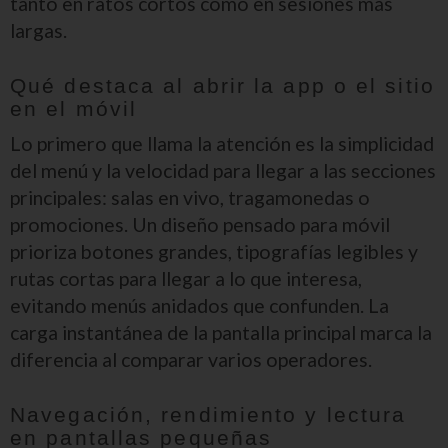
tanto en ratos cortos como en sesiones más
largas.
Qué destaca al abrir la app o el sitio
en el móvil
Lo primero que llama la atención es la simplicidad
del menú y la velocidad para llegar a las secciones
principales: salas en vivo, tragamonedas o
promociones. Un diseño pensado para móvil
prioriza botones grandes, tipografías legibles y
rutas cortas para llegar a lo que interesa,
evitando menús anidados que confunden. La
carga instantánea de la pantalla principal marca la
diferencia al comparar varios operadores.
Navegación, rendimiento y lectura
en pantallas pequeñas