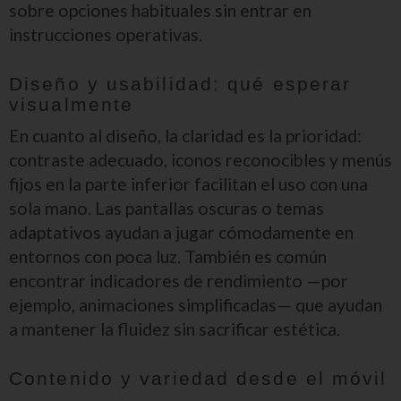
sobre opciones habituales sin entrar en
instrucciones operativas.
Diseño y usabilidad: qué esperar
visualmente
En cuanto al diseño, la claridad es la prioridad:
contraste adecuado, iconos reconocibles y menús
fijos en la parte inferior facilitan el uso con una
sola mano. Las pantallas oscuras o temas
adaptativos ayudan a jugar cómodamente en
entornos con poca luz. También es común
encontrar indicadores de rendimiento —por
ejemplo, animaciones simplificadas— que ayudan
a mantener la fluidez sin sacrificar estética.
Contenido y variedad desde el móvil