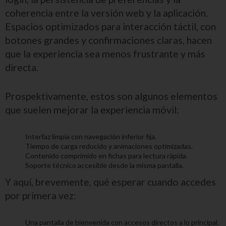
coherencia entre la versión web y la aplicación.
Espacios optimizados para interacción táctil, con
botones grandes y confirmaciones claras, hacen
que la experiencia sea menos frustrante y más
directa.
Prospektivamente, estos son algunos elementos
que suelen mejorar la experiencia móvil:
Interfaz limpia con navegación inferior fija.
Tiempo de carga reducido y animaciones optimizadas.
Contenido comprimido en fichas para lectura rápida.
Soporte técnico accesible desde la misma pantalla.
Y aquí, brevemente, qué esperar cuando accedes
por primera vez:
Una pantalla de bienvenida con accesos directos a lo principal.