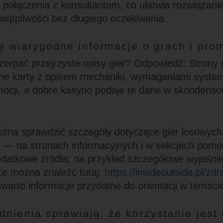
połączenia z konsultantem, co ułatwia rozwiązani
ątpliwości bez długiego oczekiwania.
ę wiarygodne informacje o grach i pro
zerpać przejrzyste opisy gier? Odpowiedź: Strony 
e karty z opisem mechaniki, wymaganiami syste
cji, a dobre kasyno podaje te dane w skondensow
żna sprawdzić szczegóły dotyczące gier losowych
 — na stronach informacyjnych i w sekcjach pomo
datkowe źródła; na przykład szczegółowe wyjaśni
ce można znaleźć tutaj:
https://insideoutside.pl/zdra
awarto informacje przydatne do orientacji w temaci
dnienia sprawiają, że korzystanie jes