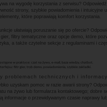
ływa na wygodę korzystania z serwisu? Odpowiedź:
ność strony, szybkie powiadomienia i intuicyjne u
lementy, które poprawiają komfort korzystania.
funkcje ułatwiają poruszanie się po ofercie? Odpowi
 gier, filtry tematyczne oraz opcje demo, które po
yzyka, a także czytelne sekcje z regulaminami i c
stępne w praktyce: czat na żywo, e‑mail, baza wiedzy, chatbot.
erfejsu: filtr gier, tryb demo, powiadomienia, szybkie zakładki.
zy problemach technicznych i informac
zybko uzyskam pomoc w razie awarii strony? Odpo
atu na żywo lub formularza kontaktowego; dobre s
ją informacje o przewidywanym czasie naprawy lub