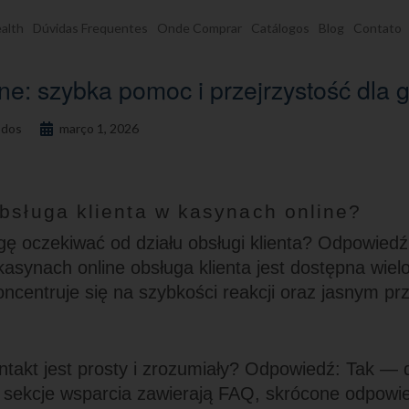
alth
Dúvidas Frequentes
Onde Comprar
Catálogos
Blog
Contato
ne: szybka pomoc i przejrzystość dla 
dos
março 1, 2026
obsługa klienta w kasynach online?
ę oczekiwać od działu obsługi klienta? Odpowied
synach online obsługa klienta jest dostępna wiel
koncentruje się na szybkości reakcji oraz jasnym pr
ntakt jest prosty i zrozumiały? Odpowiedź: Tak — 
 sekcje wsparcia zawierają FAQ, skrócone odpowie