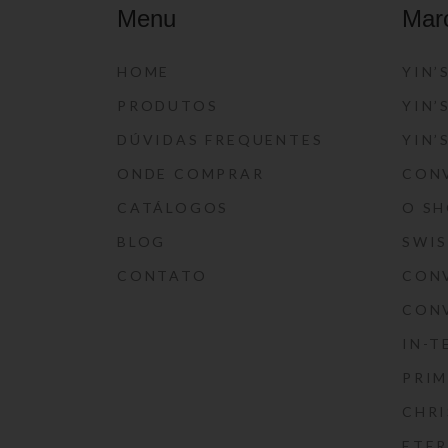
Menu
Mar
HOME
YIN’
PRODUTOS
YIN’
DÚVIDAS FREQUENTES
YIN’
ONDE COMPRAR
CON
CATÁLOGOS
O S
BLOG
SWI
CONTATO
CON
CON
IN-T
PRIM
CHRI
ETE