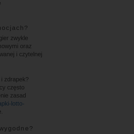
e
mocjach?
gier zwykle
mowymi oraz
anej i czytelnej
 i zdrapek?
cy często
enie zasad
pki-lotto-
e.
t wygodne?