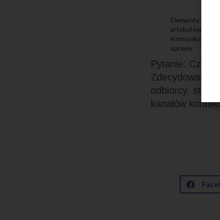
Elementy ułatwi
artykułów.
Komunikacja z o
sprawy.
Pytanie: Czy w
Zdecydowanie — 
odbiorcy, stawi
kanałów kontakt
Face