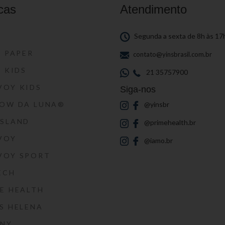
cas
Atendimento
S
Segunda a sexta de 8h às 17
S PAPER
contato@yinsbrasil.com.br
S KIDS
21 35757900
VOY KIDS
Siga-nos
HOW DA LUNA®
@yinsbr
SSLAND
@primehealth.br
VOY
@iamo.br
VOY SPORT
ECH
E HEALTH
S HELENA
RNY