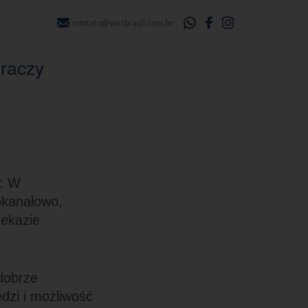
contato@yinsbrasil.com.br
graczy
ź: W
okanałowo,
zekazie
dobrze
dzi i możliwość