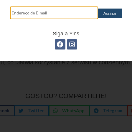
ające samodzielne znalezienie informacji: rozbudowane FAQ, wyszukiwa
bsługą: krótkie odpowiedzi, wskazanie źródeł na stronie, sugerowane kro
Siga a Yins
sparcie odpowiada na potrzeby dorosłych graczy?
obsługa i materiały informacyjne są skierowane 
ając na jasność przekazu, konkretne odpowiedzi i 
u, co ułatwia korzystanie z serwisu w codziennym
GOSTOU? COMPARTILHE!
book
Twitter
WhatsApp
Telegram