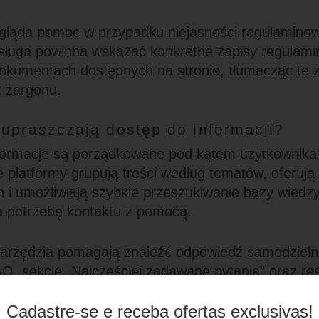
ygląda pomoc w przypadku niejasności regulamino
ługa powinna wskazać konkretne zapisy regulamin
okumentach dostępnych na stronie, tłumacząc te 
z żargonu.
 upraszczają dostęp do informacji?
nformacje są porządkowane pod kątem użytkownik
 platformy grupują treści według tematów, oferują
i umożliwiają szybkie przeszukiwanie bazy wiedz
a potrzebę kontaktu z pomocą.
 narzędzia pomagają znaleźć odpowiedź samodziel
AQ, sekcje „Najczęściej zadawane pytania” oraz r
wnętrzne to narzędzia, które umożliwiają szybkie 
Cadastre-se e receba ofertas exclusivas!
oczekiwania na konsultanta.