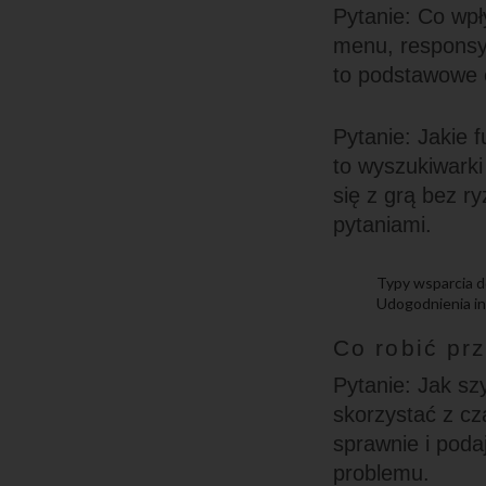
Pytanie: Co wp
menu, responsyw
to podstawowe e
Pytanie: Jakie 
to wyszukiwarki
się z grą bez r
pytaniami.
Typy wsparcia do
Udogodnienia int
Co robić pr
Pytanie: Jak s
skorzystać z cz
sprawnie i poda
problemu.