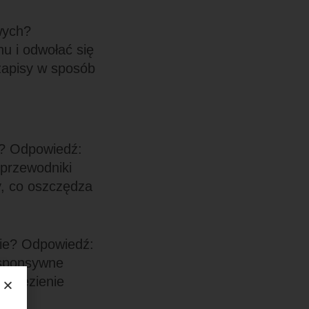
wych?
u i odwołać się
zapisy w sposób
a? Odpowiedź:
 przewodniki
y, co oszczędza
nie? Odpowiedź:
esponsywne
znalezienie