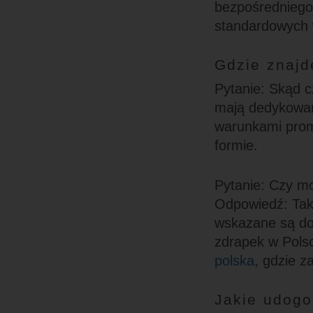
bezpośredniego 
standardowych w
Gdzie znajd
Pytanie: Skąd c
mają dedykowan
warunkami promo
formie.
Pytanie: Czy mo
Odpowiedź: Tak
wskazane są do
zdrapek w Pols
polska
, gdzie z
Jakie udogo