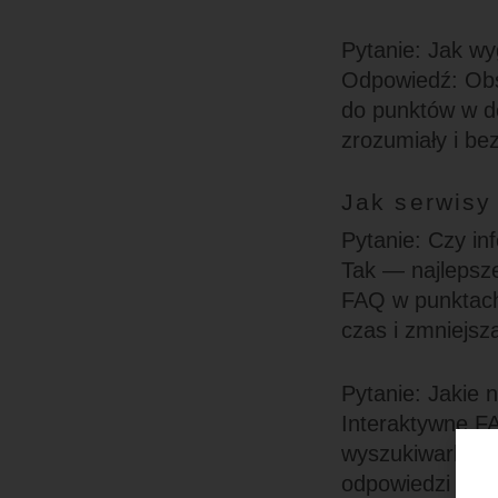
Pytanie: Jak w
Odpowiedź: Obs
do punktów w d
zrozumiały i be
Jak serwisy
Pytanie: Czy i
Tak — najlepsze
FAQ w punktach 
czas i zmniejsz
Pytanie: Jakie
Interaktywne F
wyszukiwarki we
odpowiedzi bez 