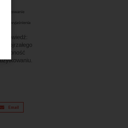
rka, tagowanie
ki do wyjaśnienia
 Odpowiedź:
do dojrzałego
dostępność
 użytkowaniu.
Email