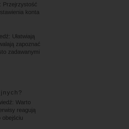
 Przejrzystość
stawienia konta
edź: Ułatwiają
zwalają zapoznać
zęsto zadawanymi
yjnych?
wiedź: Warto
erwisy reagują
 obejściu