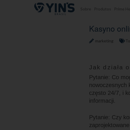
Pular para o conteúdo
Sobre
Produtos
Prime He
Kasyno onli
marketing
To
Jak działa 
Pytanie: Co mog
nowoczesnych ka
często 24/7, i 
informacji.
Pytanie: Czy ko
zaprojektowane