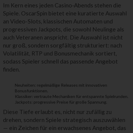
Im Kern eines jeden Casino-Abends stehen die
Spiele. OscarSpin bietet eine kuratierte Auswahl
an Video-Slots, klassischen Automaten und
progressiven Jackpots, die sowohl Neulinge als
auch Veteranen anspricht. Die Auswahl ist nicht
nur groß, sondern sorgfältig strukturiert: nach
Volatilität, RTP und Bonusmechanik sortiert,
sodass Spieler schnell das passende Angebot
finden.
Neuheiten: regelmäßige Releases mit innovativen
Bonusfunktionen.
Klassiker: vertraute Mechaniken für entspannte Spielrunden.
Jackpots: progressive Preise für große Spannung.
Diese Tiefe erlaubt es, nicht nur zufällig zu
drehen, sondern Spiele strategisch auszuwählen
— ein Zeichen für ein erwachsenes Angebot, das