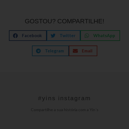
GOSTOU? COMPARTILHE!
Facebook
Twitter
WhatsApp
Telegram
Email
#yins instagram
Compartilhe a sua história com a Yin´s