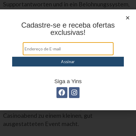
Supportantworten und in ein Belohnungssystem,
das Loyalität sinnvoll honoriert. Solche Elemente
vermitteln Wertschätzung und lassen
Cadastre-se e receba ofertas
regelmäßige Nutzer spürbar bevorzugt fühlen.
exclusivas!
Personalisierte Boni statt pauschaler Angebote.
Schneller Live-Support mit kompetenten Antworten.
Visuelle Feinheiten, die das Gesamtgefühl heben.
In der Summe entsteht so eine Plattform, die
sowohl funktional als auch emotional überzeugt.
Siga a Yins
Ob Slot-Fan, Livestream-Zuschauer oder
Genießer eines eleganten Interfaces —
OscarSpin bietet eine ausbalancierte Mischung
aus Technik, Service und Design, die den
Casinoabend zu einem kleinen, gut
ausgestatteten Event macht.