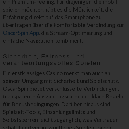
ein Premium-Feeling. Für diejenigen, die mobil
spielen möchten, gibt es die Möglichkeit, die
Erfahrung direkt auf das Smartphone zu
übertragen über die komfortable Verbindung zur
OscarSpin App
, die Stream-Optimierung und
einfache Navigation kombiniert.
Sicherheit, Fairness und
verantwortungsvolles Spielen
Ein erstklassiges Casino merkt man auch an
seinem Umgang mit Sicherheit und Spielschutz.
OscarSpin bietet verschlüsselte Verbindungen,
transparente Auszahlungsraten und klare Regeln
für Bonusbedingungen. Darüber hinaus sind
Spielzeit-Tools, Einzahlungslimits und
Selbstsperren leicht zugänglich, was Vertrauen
schafft und verantwortliches Spielen fördert.