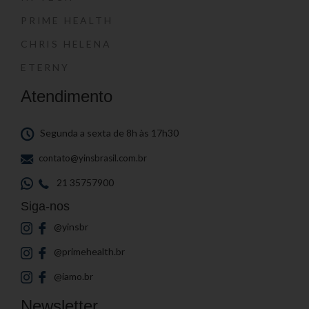
PRIME HEALTH
CHRIS HELENA
ETERNY
Atendimento
Segunda a sexta de 8h às 17h30
contato@yinsbrasil.com.br
21 35757900
Siga-nos
@yinsbr
@primehealth.br
@iamo.br
Newsletter