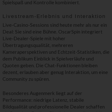
Spielspaß und Kontrolle kombiniert.
Livestream-Erlebnis und Interaktion
Live-Casino-Sessions sind heute mehr als nur ein
Deal: Sie sind eine Bühne. OscarSpin integriert
Live-Dealer-Spiele mit hoher
Übertragungsqualität, mehreren
Kameraperspektiven und Echtzeit-Statistiken, die
dem Publikum Einblick in Spielverläufe und
Quoten geben. Die Chat-Funktionen bleiben
dezent, erlauben aber genug Interaktion, um eine
Community zu spüren.
Besonderes Augenmerk liegt auf der
Performance: niedrige Latenz, stabile
Bildqualität und professionelle Dealer schaffen