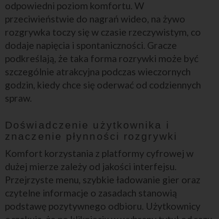
odpowiedni poziom komfortu. W
przeciwieństwie do nagrań wideo, na żywo
rozgrywka toczy się w czasie rzeczywistym, co
dodaje napięcia i spontaniczności. Gracze
podkreślają, że taka forma rozrywki może być
szczególnie atrakcyjna podczas wieczornych
godzin, kiedy chce się oderwać od codziennych
spraw.
Doświadczenie użytkownika i
znaczenie płynności rozgrywki
Komfort korzystania z platformy cyfrowej w
dużej mierze zależy od jakości interfejsu.
Przejrzyste menu, szybkie ładowanie gier oraz
czytelne informacje o zasadach stanowią
podstawę pozytywnego odbioru. Użytkownicy