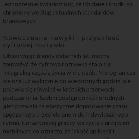
jednocześnie świadomość, że ich dane i środki są
chronione według aktualnych standardów
branżowych.
Nowoczesne nawyki i przyszłość
cyfrowej rozrywki
Obserwując trendy ostatnich lat, można
zauważyć, że cyfrowa rozrywka stała się
integralną częścią życia wielu osób. Nie ogranicza
się ona już wyłącznie do wieczornych godzin, ale
pojawia się również w krótkich przerwach
podczas dnia. Szybki dostęp do różnorodnych
gier pozwala na elastyczne dopasowanie czasu
spędzanego przed ekranem do indywidualnego
rytmu. Coraz więcej graczy korzysta z urządzeń
mobilnych, co oznacza, że jakość aplikacji i