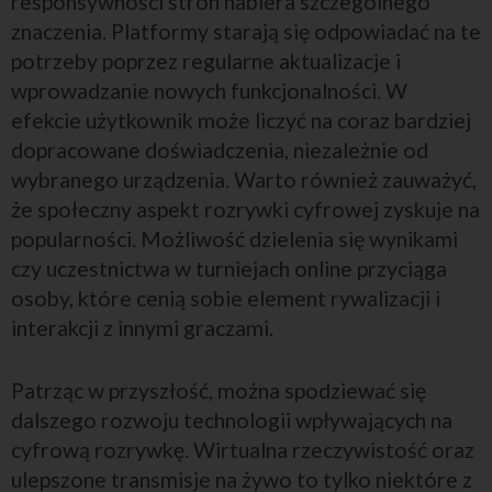
responsywności stron nabiera szczególnego
znaczenia. Platformy starają się odpowiadać na te
potrzeby poprzez regularne aktualizacje i
wprowadzanie nowych funkcjonalności. W
efekcie użytkownik może liczyć na coraz bardziej
dopracowane doświadczenia, niezależnie od
wybranego urządzenia. Warto również zauważyć,
że społeczny aspekt rozrywki cyfrowej zyskuje na
popularności. Możliwość dzielenia się wynikami
czy uczestnictwa w turniejach online przyciąga
osoby, które cenią sobie element rywalizacji i
interakcji z innymi graczami.
Patrząc w przyszłość, można spodziewać się
dalszego rozwoju technologii wpływających na
cyfrową rozrywkę. Wirtualna rzeczywistość oraz
ulepszone transmisje na żywo to tylko niektóre z