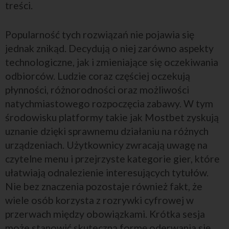
treści.
Popularność tych rozwiązań nie pojawia się
jednak znikąd. Decydują o niej zarówno aspekty
technologiczne, jak i zmieniające się oczekiwania
odbiorców. Ludzie coraz częściej oczekują
płynności, różnorodności oraz możliwości
natychmiastowego rozpoczęcia zabawy. W tym
środowisku platformy takie jak Mostbet zyskują
uznanie dzięki sprawnemu działaniu na różnych
urządzeniach. Użytkownicy zwracają uwagę na
czytelne menu i przejrzyste kategorie gier, które
ułatwiają odnalezienie interesujących tytułów.
Nie bez znaczenia pozostaje również fakt, że
wiele osób korzysta z rozrywki cyfrowej w
przerwach między obowiązkami. Krótka sesja
może stanowić skuteczną formę oderwania się