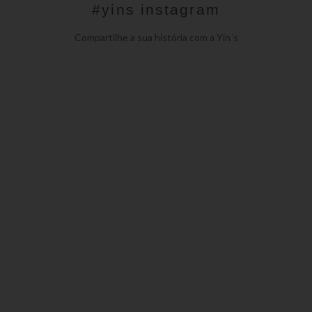
#yins instagram
Compartilhe a sua história com a Yin´s