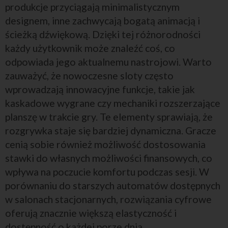
produkcje przyciągają minimalistycznym
designem, inne zachwycają bogatą animacją i
ścieżką dźwiękową. Dzięki tej różnorodności
każdy użytkownik może znaleźć coś, co
odpowiada jego aktualnemu nastrojowi. Warto
zauważyć, że nowoczesne sloty często
wprowadzają innowacyjne funkcje, takie jak
kaskadowe wygrane czy mechaniki rozszerzające
planszę w trakcie gry. Te elementy sprawiają, że
rozgrywka staje się bardziej dynamiczna. Gracze
cenią sobie również możliwość dostosowania
stawki do własnych możliwości finansowych, co
wpływa na poczucie komfortu podczas sesji. W
porównaniu do starszych automatów dostępnych
w salonach stacjonarnych, rozwiązania cyfrowe
oferują znacznie większą elastyczność i
dostępność o każdej porze dnia.