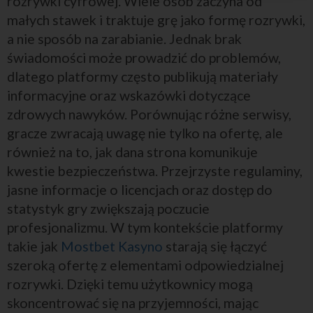
rozrywki cyfrowej. Wiele osób zaczyna od
małych stawek i traktuje grę jako formę rozrywki,
a nie sposób na zarabianie. Jednak brak
świadomości może prowadzić do problemów,
dlatego platformy często publikują materiały
informacyjne oraz wskazówki dotyczące
zdrowych nawyków. Porównując różne serwisy,
gracze zwracają uwagę nie tylko na ofertę, ale
również na to, jak dana strona komunikuje
kwestie bezpieczeństwa. Przejrzyste regulaminy,
jasne informacje o licencjach oraz dostęp do
statystyk gry zwiększają poczucie
profesjonalizmu. W tym kontekście platformy
takie jak
Mostbet Kasyno
starają się łączyć
szeroką ofertę z elementami odpowiedzialnej
rozrywki. Dzięki temu użytkownicy mogą
skoncentrować się na przyjemności, mając