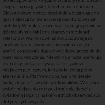
oczekują, że po kliknięciu w wybrany tytuł od razu
rozpoczną rozgrywkę, bez zbędnych opóźnień.
Dlatego deweloperzy przykładają dużą wagę do
optymalizacji zarówno wersji desktopowej, jak i
mobilnej. W praktyce oznacza to, że gra powinna
działać płynnie także na starszych modelach
telefonów. Warto również zwrócić uwagę na
możliwość dostosowania ustawień dźwięku i
grafiki, co pozwala dopasować doświadczenie do
warunków otoczenia. Niektórzy gracze preferują
tryb cichy, kiedy korzystają z rozrywki w
miejscach publicznych, inni z kolei cenią pełne
efekty audio. Platformy dbające o te detale
budują lojalność wśród użytkowników. W efekcie
wybór miejsca do rozrywki staje się decyzją
świadomą i opartą na konkretnych obserwacjach
dotyczących wygody.