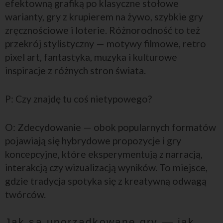
efektowną grafiką po klasyczne stołowe
warianty, gry z krupierem na żywo, szybkie gry
zręcznościowe i loterie. Różnorodność to też
przekrój stylistyczny — motywy filmowe, retro
pixel art, fantastyka, muzyka i kulturowe
inspiracje z różnych stron świata.
P: Czy znajdę tu coś nietypowego?
O: Zdecydowanie — obok popularnych formatów
pojawiają się hybrydowe propozycje i gry
koncepcyjne, które eksperymentują z narracją,
interakcją czy wizualizacją wyników. To miejsce,
gdzie tradycja spotyka się z kreatywną odwagą
twórców.
Jak są uporządkowane gry — jak