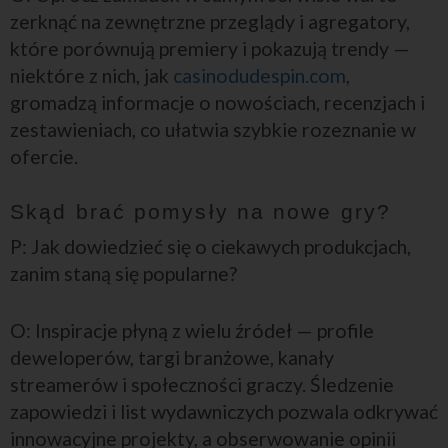
zerknąć na zewnętrzne przeglądy i agregatory,
które porównują premiery i pokazują trendy —
niektóre z nich, jak
casinodudespin.com
,
gromadzą informacje o nowościach, recenzjach i
zestawieniach, co ułatwia szybkie rozeznanie w
ofercie.
Skąd brać pomysły na nowe gry?
P: Jak dowiedzieć się o ciekawych produkcjach,
zanim staną się popularne?
O: Inspiracje płyną z wielu źródeł — profile
deweloperów, targi branżowe, kanały
streamerów i społeczności graczy. Śledzenie
zapowiedzi i list wydawniczych pozwala odkrywać
innowacyjne projekty, a obserwowanie opinii