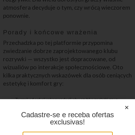
atmosfera decyduje o tym, czy wrócą wieczorem
ponownie.
Porady i końcowe wrażenia
Przechadzka po tej platformie przypomina
zwiedzanie dobrze zaprojektowanego klubu
rozrywki — wszystko jest dopracowane, od
wizualiów po interakcje społecznościowe. Oto
kilka praktycznych wskazówek dla osób ceniących
estetykę i komfort gry:
Zacznij od sekcji rekomendacji, aby szybko znaleźć gry z
atrakcyjnymi mechanikami.
Sprawdź livestreamy, jeśli chcesz poczuć żywe emocje i
Cadastre-se e receba ofertas
zobaczyć grę w akcji przed postawieniem zakładu.
exclusivas!
Podsumowując, SlottyWay Casino oferuje spójną,
przyjemną przestrzeń, gdzie design i funkcje