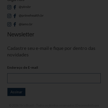
@yinsbr
@primehealth.br
@iamo.br
Newsletter
Cadastre seu e-mail e fique por dentro das
novidades
Endereço de E-mail
© 2026
Yin's Brasil
- Todos os direitos reservados | Desenvolvido por