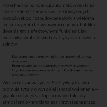
Przechadzka po kolekcji automatów odsłania
różnorodność tematyczną: od klasycznych
owocówek po rozbudowane sloty z wieloma
liniami wypłat i bonusowymi rundami. Publika
docenia gry z efektownymi funkcjami, jak
mnożniki, symbole wild czy tryby darmowych
spinów.
Klasyczne sloty z prostym układem i natychmiastową
rozgrywką.
Progresywne jackpoty oferujące najwyższe wygrane.
Gry stołowe adaptowane do trybu livestream: ruletka,
blackjack, bakarat.
Warto też zauważyć, że SlottyWay Casino
promuje tytuły o wysokiej jakości wykonania —
grafika i dźwięk są dopracowane tak, aby
atmosfera była wciągająca i przystępna przez