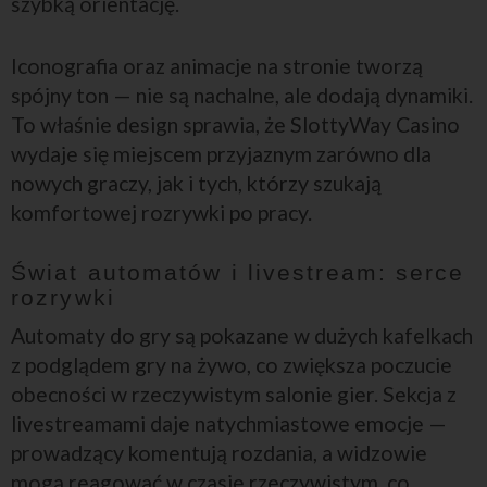
szybką orientację.
Iconografia oraz animacje na stronie tworzą
spójny ton — nie są nachalne, ale dodają dynamiki.
To właśnie design sprawia, że SlottyWay Casino
wydaje się miejscem przyjaznym zarówno dla
nowych graczy, jak i tych, którzy szukają
komfortowej rozrywki po pracy.
Świat automatów i livestream: serce
rozrywki
Automaty do gry są pokazane w dużych kafelkach
z podglądem gry na żywo, co zwiększa poczucie
obecności w rzeczywistym salonie gier. Sekcja z
livestreamami daje natychmiastowe emocje —
prowadzący komentują rozdania, a widzowie
mogą reagować w czasie rzeczywistym, co