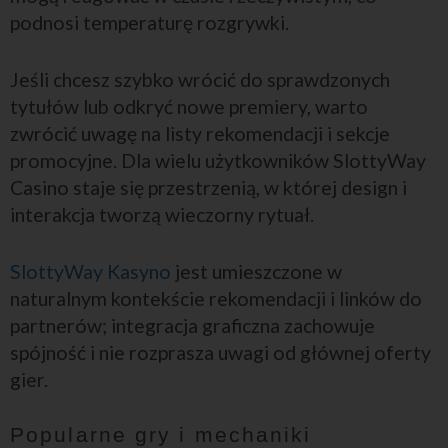
podnosi temperaturę rozgrywki.
Jeśli chcesz szybko wrócić do sprawdzonych
tytułów lub odkryć nowe premiery, warto
zwrócić uwagę na listy rekomendacji i sekcje
promocyjne. Dla wielu użytkowników SlottyWay
Casino staje się przestrzenią, w której design i
interakcja tworzą wieczorny rytuał.
SlottyWay Kasyno
jest umieszczone w
naturalnym kontekście rekomendacji i linków do
partnerów; integracja graficzna zachowuje
spójność i nie rozprasza uwagi od głównej oferty
gier.
Popularne gry i mechaniki