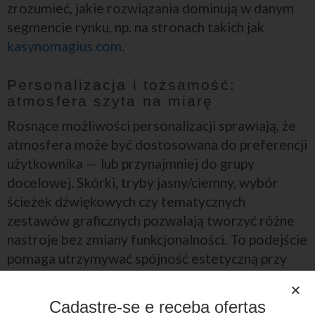
zrozumieć, jakie rozwiązania dominują w danym
segmencie rynku, np. na stronach takich jak
kasynomagius.com
.
Personalizacja i tożsamość:
atmosfera szyta na miarę
Rosnące możliwości personalizacji sprawiają, że
atmosfera może być dostosowana do preferencji
użytkownika — lub przynajmniej do grupy
docelowej. Skórki, tryby jasny/ciemny, wybór
ścieżek dźwiękowych czy tematycznych
zestawów graficznych pozwalają tworzyć różne
nastroje bez zmiany funkcjonalności. To podejście
pomaga utrzymywać spójność estetyczną przy
jednoczesnym zaspokajaniu oczekiwań różnych
użytkowników.
Cadastre-se e receba ofertas