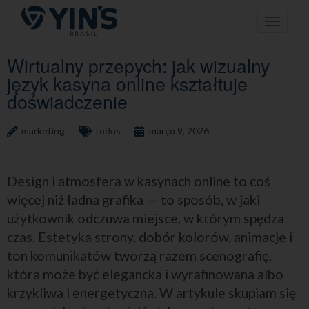
Pular
Toggle n
para
o
conteúdo
Wirtualny przepych: jak wizualny
język kasyna online kształtuje
doświadczenie
marketing
Todos
março 9, 2026
Design i atmosfera w kasynach online to coś
więcej niż ładna grafika — to sposób, w jaki
użytkownik odczuwa miejsce, w którym spędza
czas. Estetyka strony, dobór kolorów, animacje i
ton komunikatów tworzą razem scenografię,
która może być elegancka i wyrafinowana albo
krzykliwa i energetyczna. W artykule skupiam się