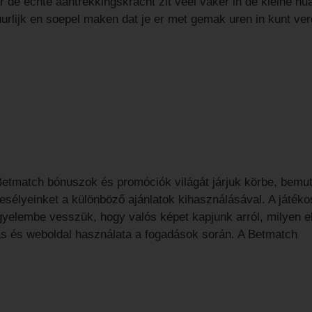
de échte aantrekkingskracht zit veel vaker in de kleine nu
uurlijk en soepel maken dat je er met gemak uren in kunt ve
etmatch bónuszok és promóciók világát járjuk körbe, bemu
esélyeinket a különböző ajánlatok kihasználásával. A játéko
igyelembe vesszük, hogy valós képet kapjunk arról, milyen e
s és weboldal használata a fogadások során. A Betmatch