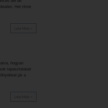
ances die de
rdwalen. Het ritme
Leia Mais >
tatva, hogyan
sok tapasztalatait
lőnyökkel jár a
Leia Mais >