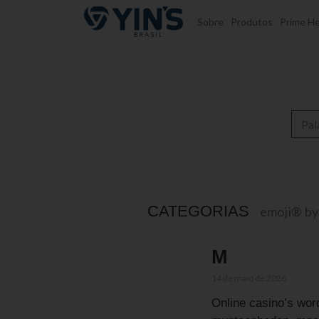
Pular para o conteúdo
Sobre
Produtos
Prime He
CATEGORIAS
emoji® b
M
14 de maio de 2026
Online casino’s wor