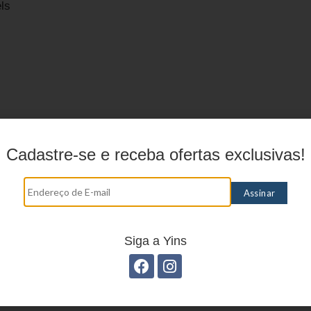
ls
us allons explorer les stratégies innovantes de Spinfin qui t
Cadastre-se e receba ofertas exclusivas!
e casino en ligne. Nous examinerons comment ces techniqu
 vos chances de gagner, mais également améliorer votre e
joueur novice
Siga a Yins