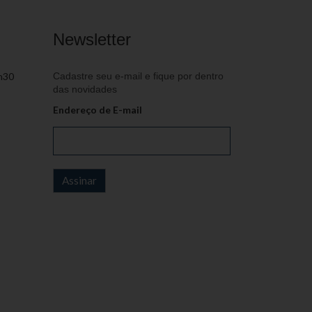
Newsletter
h30
Cadastre seu e-mail e fique por dentro
das novidades
Endereço de E-mail