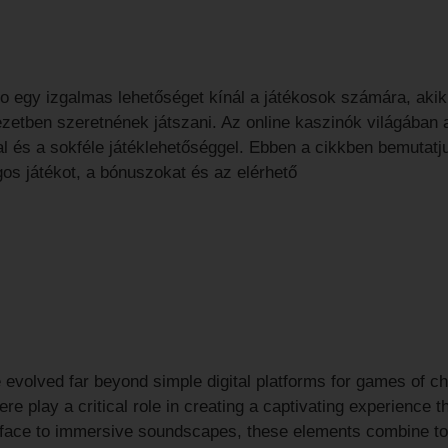
no egy izgalmas lehetőséget kínál a játékosok számára, aki
zetben szeretnének játszani. Az online kaszinók világában 
 és a sokféle játéklehetőséggel. Ebben a cikkben bemutatj
gos játékot, a bónuszokat és az elérhető
 evolved far beyond simple digital platforms for games of c
e play a critical role in creating a captivating experience t
rface to immersive soundscapes, these elements combine to 