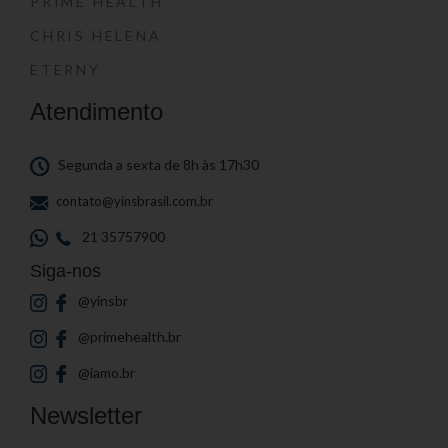
PRIME HEALTH
CHRIS HELENA
ETERNY
Atendimento
Segunda a sexta de 8h às 17h30
contato@yinsbrasil.com.br
21 35757900
Siga-nos
@yinsbr
@primehealth.br
@iamo.br
Newsletter