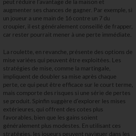
peut réduire l’avantage de la maison et
augmenter ses chances de gagner. Par exemple, si
un joueur a une main de 16 contre un 7 du
croupier, il est généralement conseillé de frapper,
car rester pourrait mener à une perte immédiate.
La roulette, en revanche, présente des options de
mise variées qui peuvent être exploitées. Les
stratégies de mise, comme la martingale,
impliquent de doubler sa mise après chaque
perte, ce qui peut être efficace sur le court terme,
mais comporte des risques si une série de pertes
se produit. Spinfin suggère d’explorer les mises
extérieures, qui offrent des cotes plus
favorables, bien que les gains soient
généralement plus modestes. En utilisant ces
stratégies, les joueurs peuvent naviguer dans les