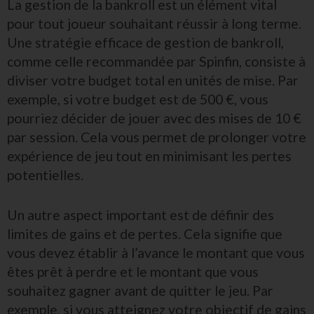
La gestion de la bankroll est un élément vital
pour tout joueur souhaitant réussir à long terme.
Une stratégie efficace de gestion de bankroll,
comme celle recommandée par Spinfin, consiste à
diviser votre budget total en unités de mise. Par
exemple, si votre budget est de 500 €, vous
pourriez décider de jouer avec des mises de 10 €
par session. Cela vous permet de prolonger votre
expérience de jeu tout en minimisant les pertes
potentielles.
Un autre aspect important est de définir des
limites de gains et de pertes. Cela signifie que
vous devez établir à l’avance le montant que vous
êtes prêt à perdre et le montant que vous
souhaitez gagner avant de quitter le jeu. Par
exemple, si vous atteignez votre objectif de gains