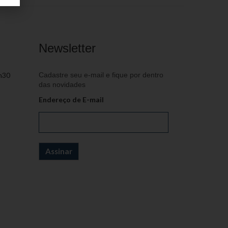
Newsletter
h30
Cadastre seu e-mail e fique por dentro
das novidades
Endereço de E-mail