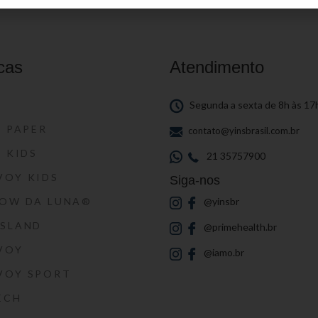
cas
Atendimento
S
Segunda a sexta de 8h às 17
S PAPER
contato@yinsbrasil.com.br
S KIDS
21 35757900
VOY KIDS
Siga-nos
HOW DA LUNA®
@yinsbr
SSLAND
@primehealth.br
VOY
@iamo.br
VOY SPORT
ECH