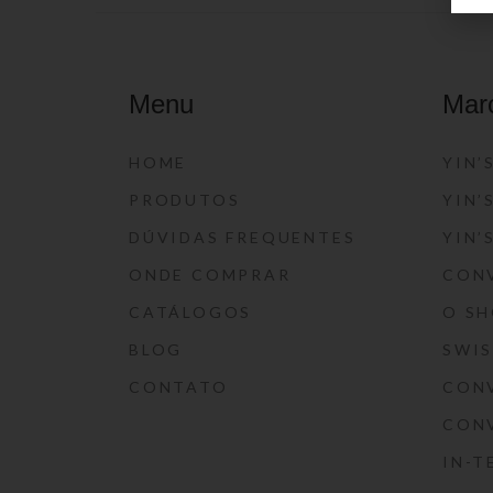
Menu
Mar
HOME
YIN’
PRODUTOS
YIN’
DÚVIDAS FREQUENTES
YIN’
ONDE COMPRAR
CON
CATÁLOGOS
O S
BLOG
SWI
CONTATO
CON
CON
IN-T