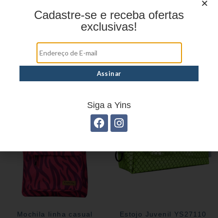
Cadastre-se e receba ofertas
exclusivas!
Estojo juvenil YS41026
Estojo Juvenil YS41030
Siga a Yins
Mochila linha casual
Estojo Juvenil YS27110