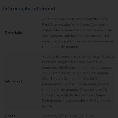
Informação adicional
A papelaria nunca foi tão divertida com o
Mini Grampeador Yin’s Paper. Com cores
super fofas e tamanho compacto, ele pode
Descrição
ser transportado facilmente, possui ótima
capacidade de grampear e ainda acompanha
removedor de grampo.
Resistente, moderno e de fácil uso, Material:
resina termoplástica e aço inoxidável,
Tamanho: 66x27mm, Tamanho Embalagem:
138x91mm, Peso: 38g, Peso Embalagem:
63g, Tipo de Grampo: 24/6 e 26/6,
Informação
Fechamento de grampo: fechado, Possui
removedor de grampo, Grampeia até 20
folhas, Capacidade de abertura: 35mm,
Embalagem: 1 grampeador + 500 grampos
(26/6).
Cores
Amarelo_YP7140
,
Azul_YP7140