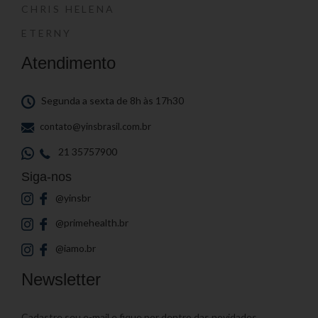
CHRIS HELENA
ETERNY
Atendimento
Segunda a sexta de 8h às 17h30
contato@yinsbrasil.com.br
21 35757900
Siga-nos
@yinsbr
@primehealth.br
@iamo.br
Newsletter
Cadastre seu e-mail e fique por dentro das novidades