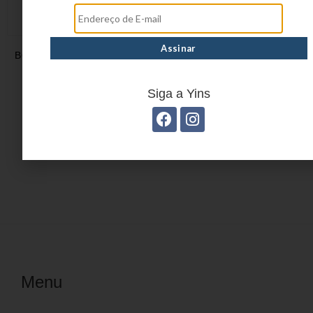
BORRACHA BRANCA 20
BORRACHA BRANCA 40
YP8399
YP8475
Siga a Yins
1
2
3
4
…
11
12
13
→
Menu