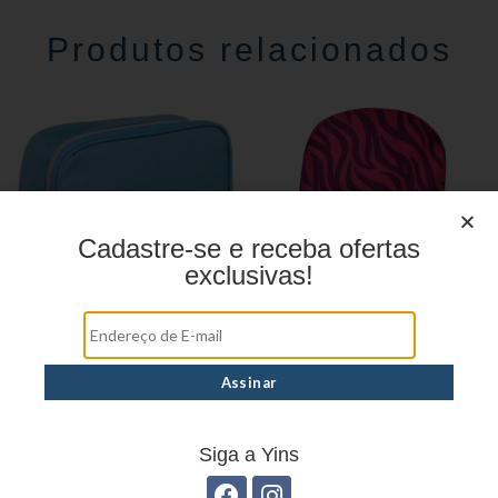
Produtos relacionados
Cadastre-se e receba ofertas
exclusivas!
Estojo Juvenil YS41031
Mochila linha casual
YS29069
Siga a Yins