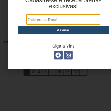
Cadastre-se e receba ofertas
exclusivas!
CALCULADORA 10
CALCULADORA DE MESA
DÍGITOS C/ BATERIA DE
12 DÍGITOS C/ VISOR DE
BOTÃO YP7802
LCD YP7731
Siga a Yins
1
2
3
4
…
25
26
27
→