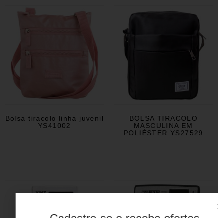
Bolsa tiracolo linha juvenil
BOLSA TIRACOLO
YS41002
MASCULINA EM
POLIÉSTER YS27529