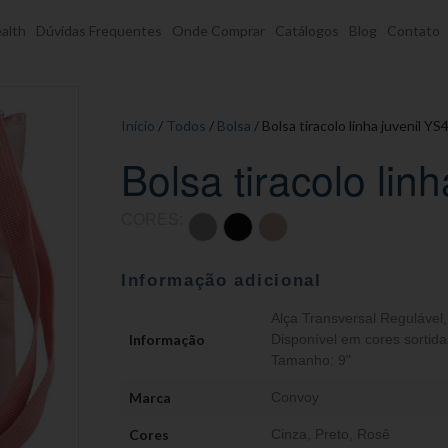
alth
Dúvidas Frequentes
Onde Comprar
Catálogos
Blog
Contato
Início
/
Todos
/
Bolsa
/ Bolsa tiracolo linha juvenil Y
Bolsa tiracolo lin
CORES:
Informação adicional
Alça Transversal Regulável
Informação
Disponível em cores sortida
Tamanho: 9"
Marca
Convoy
Cores
Cinza
,
Preto
,
Rosê