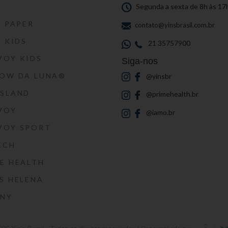
S
Segunda a sexta de 8h às 17
S PAPER
contato@yinsbrasil.com.br
S KIDS
21 35757900
VOY KIDS
Siga-nos
HOW DA LUNA®
@yinsbr
SSLAND
@primehealth.br
VOY
@iamo.br
VOY SPORT
ECH
E HEALTH
S HELENA
RNY