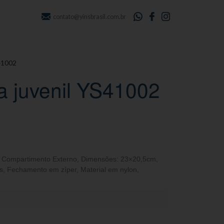
contato@yinsbrasil.com.br
S41002
ha juvenil YS41002
,
Compartimento Externo
,
Dimensões: 23×20,5cm
,
s
,
Fechamento em zíper
,
Material em nylon
,