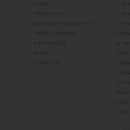
HOME
YIN’
PRODUTOS
YIN’
DÚVIDAS FREQUENTES
YIN’
ONDE COMPRAR
CON
CATÁLOGOS
O S
BLOG
SWI
CONTATO
CON
CON
IN-T
PRIM
CHRI
ETE