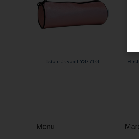
Estojo Juvenil YS27108
Moch
Menu
Mar