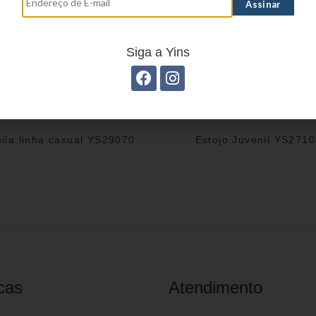
Siga a Yins
ila linha casual YS29070
Estojo Juvenil YS271
cas
Atendimento