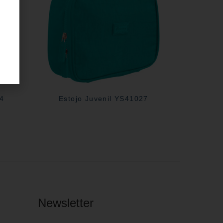
04
Estojo Juvenil YS41027
Newsletter