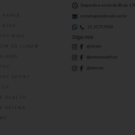
S
Segunda a sexta de 8h às 17
S PAPER
contato@yinsbrasil.com.br
S KIDS
21 35757900
VOY KIDS
Siga-nos
HOW DA LUNA®
@yinsbr
SSLAND
@primehealth.br
VOY
@iamo.br
VOY SPORT
ECH
E HEALTH
S HELENA
RNY