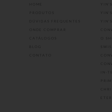
HOME
YIN’
PRODUTOS
YIN’
DÚVIDAS FREQUENTES
YIN’
ONDE COMPRAR
CON
CATÁLOGOS
O S
BLOG
SWI
CONTATO
CON
CON
IN-T
PRIM
CHRI
ETE