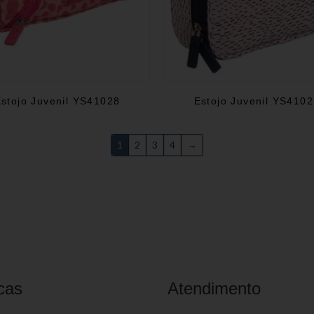
stojo Juvenil YS41028
Estojo Juvenil YS410
1
2
3
4
→
cas
Atendimento