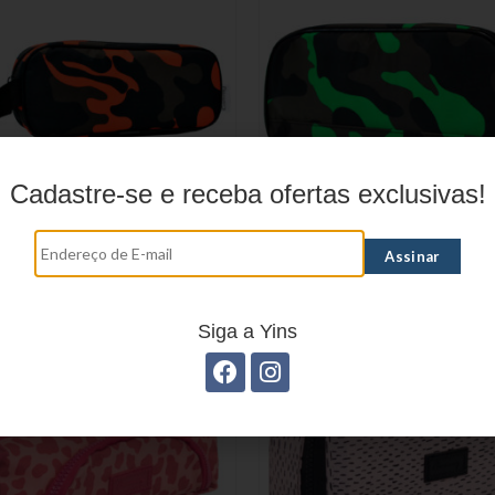
Cadastre-se e receba ofertas exclusivas!
stojo Juvenil YS27104
Estojo Juvenil YS271
Siga a Yins