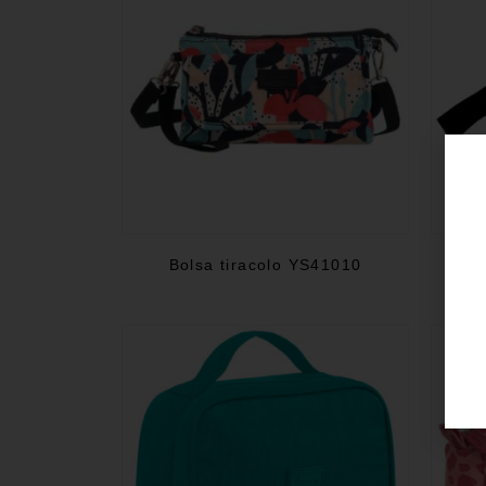
Bolsa tiracolo YS41010
E