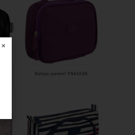
05
Estojo juvenil YS41026