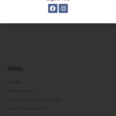
Estojo Juvenil YS41031
Estojo Juvenil YS27109
Menu
HOME
PRODUTOS
DÚVIDAS FREQUENTES
ONDE COMPRAR