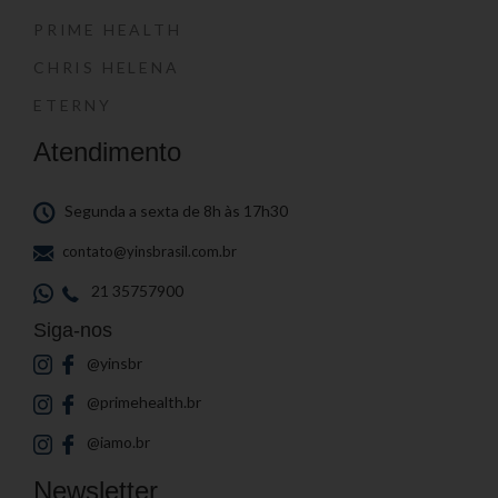
PRIME HEALTH
CHRIS HELENA
ETERNY
Atendimento
Segunda a sexta de 8h às 17h30
contato@yinsbrasil.com.br
21 35757900
Siga-nos
@yinsbr
@primehealth.br
@iamo.br
Newsletter