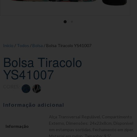
Início
/
Todos
/
Bolsa
/ Bolsa Tiracolo YS41007
Bolsa Tiracolo
YS41007
CORES:
Informação adicional
Alça Transversal Regulável
,
Compartimento
Externo
,
Dimensões: 24x23x8cm
,
Disponível
Informação
em estampas sortidas
,
Fechamento em zíper
,
Material em nylon
,
Tamanho: 9,5"