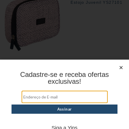
Estojo Juvenil YS27101
Estojo Juvenil YS41029
Cadastre-se e receba ofertas
exclusivas!
Siga a Yins