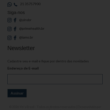
21 35757900
Siga-nos
@yinsbr
@primehealth.br
@iamo.br
Newsletter
Cadastre seu e-mail e fique por dentro das novidades
Endereço de E-mail
© 2026
Yin's Brasil
- Todos os direitos reservados | Desenvolvido por