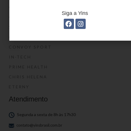
CONVOY KIDS
Siga a Yins
O SHOW DA LUNA®
SWISSLAND
CONVOY
CONVOY SPORT
IN-TECH
PRIME HEALTH
CHRIS HELENA
ETERNY
Atendimento
Segunda a sexta de 8h às 17h30
contato@yinsbrasil.com.br