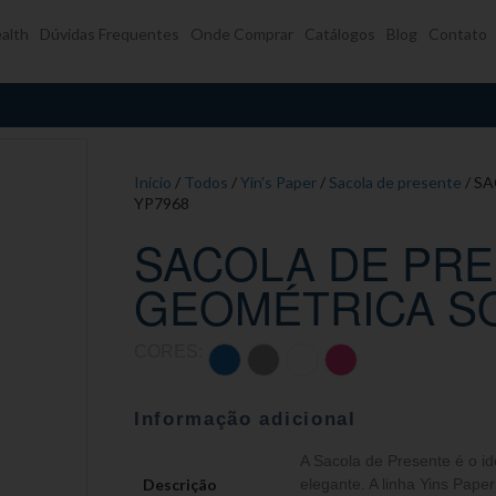
alth
Dúvidas Frequentes
Onde Comprar
Catálogos
Blog
Contato
Início
/
Todos
/
Yin's Paper
/
Sacola de presente
/ S
YP7968
SACOLA DE PR
GEOMÉTRICA SO
CORES:
Informação adicional
A Sacola de Presente é o i
Descrição
elegante. A linha Yins Pape