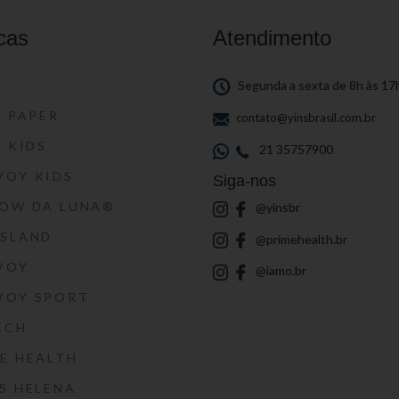
cas
Atendimento
S
Segunda a sexta de 8h às 17
S PAPER
contato@yinsbrasil.com.br
S KIDS
21 35757900
VOY KIDS
Siga-nos
HOW DA LUNA®
@yinsbr
SSLAND
@primehealth.br
VOY
@iamo.br
VOY SPORT
ECH
E HEALTH
S HELENA