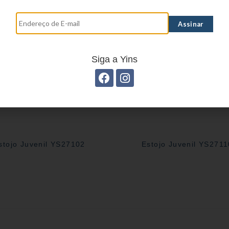
Siga a Yins
stojo Juvenil YS27102
Estojo Juvenil YS2711