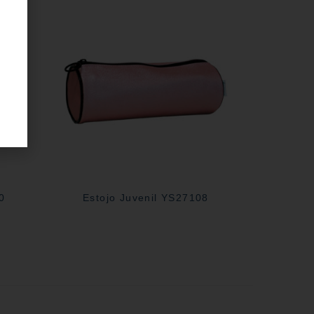
0
Estojo Juvenil YS27108