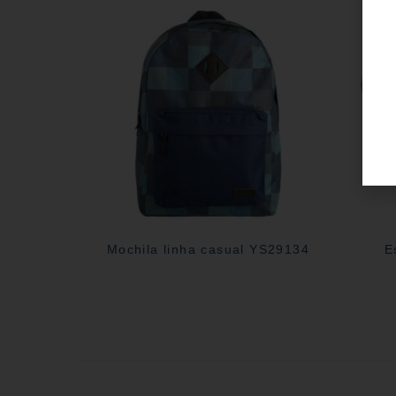
Mochila linha casual YS29134
E