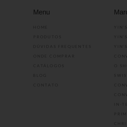
Menu
Mar
HOME
YIN’
PRODUTOS
YIN’
DÚVIDAS FREQUENTES
YIN’
ONDE COMPRAR
CON
CATÁLOGOS
O S
BLOG
SWI
CONTATO
CON
CON
IN-T
PRIM
CHRI