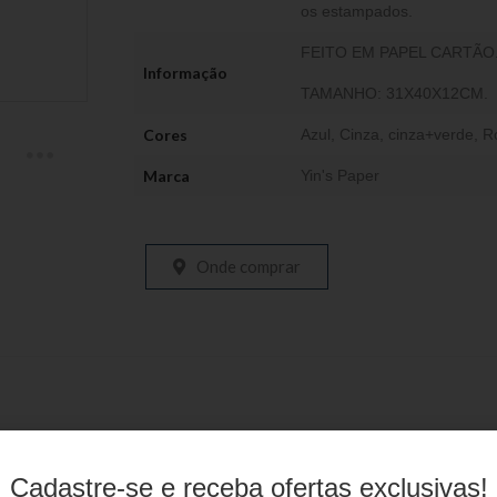
os estampados.
FEITO EM PAPEL CARTÃO
Informação
TAMANHO: 31X40X12CM.
Cores
Azul
,
Cinza
,
cinza+verde
,
R
Marca
Yin's Paper
Onde comprar
Produtos relacionados
Cadastre-se e receba ofertas exclusivas!