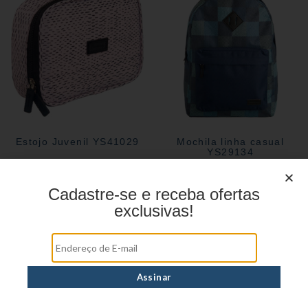
Estojo Juvenil YS41029
Mochila linha casual
YS29134
Cadastre-se e receba ofertas
exclusivas!