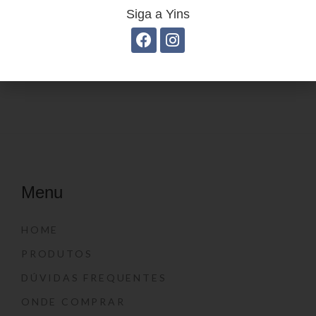
Siga a Yins
Estojo juvenil YS27099
Estojo Juvenil YS41031
Menu
HOME
PRODUTOS
DÚVIDAS FREQUENTES
ONDE COMPRAR