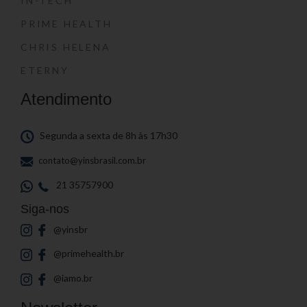
IN-TECH
PRIME HEALTH
CHRIS HELENA
ETERNY
Atendimento
Segunda a sexta de 8h às 17h30
contato@yinsbrasil.com.br
21 35757900
Siga-nos
@yinsbr
@primehealth.br
@iamo.br