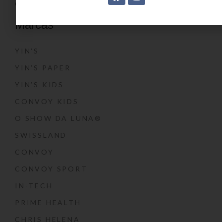
CONTATO
Marcas
YIN’S
YIN’S PAPER
YIN’S KIDS
CONVOY KIDS
O SHOW DA LUNA®
SWISSLAND
CONVOY
CONVOY SPORT
IN-TECH
PRIME HEALTH
CHRIS HELENA