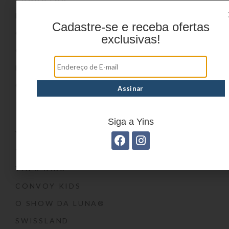
DÚVIDAS FREQUENTES
Cadastre-se e receba ofertas
ONDE COMPRAR
exclusivas!
CATÁLOGOS
BLOG
CONTATO
Marcas
Siga a Yins
YIN’S
YIN’S PAPER
YIN’S KIDS
CONVOY KIDS
O SHOW DA LUNA®
SWISSLAND