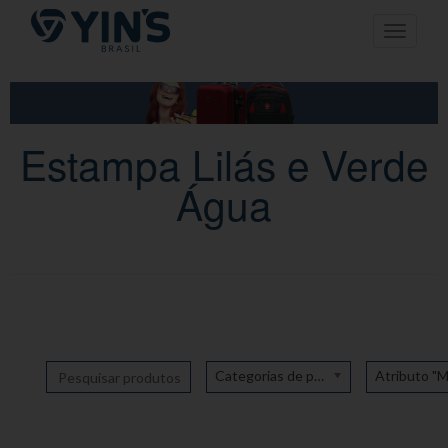
Pular
Toggle n
para
o
conteúdo
Estampa Lilás e Verde
Água
Categorias de produto